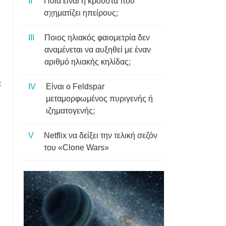
Ποια είναι η κρούστα που
σχηματίζει ηπείρους;
Ποιος ηλιακός φαιομετρία δεν
αναμένεται να αυξηθεί με έναν
αριθμό ηλιακής κηλίδας;
ε
Είναι ο Feldspar
μεταμορφωμένος πυριγενής ή
ιζηματογενής;
Netflix να δείξει την τελική σεζόν
του «Clone Wars»