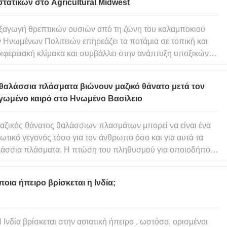
τατικών στο Agricultural Midwest
ξαγωγή θρεπτικών ουσιών από τη ζώνη του καλαμποκιού
 Ηνωμένων Πολιτειών επηρεάζει τα ποτάμια σε τοπική και
ιφερειακή κλίμακα και συμβάλλει στην ανάπτυξη υποξικών
θηκών στον Κόλπο του Μεξικού. Η έκταση της υποξίας στον
πο οφείλεται σε μεγάλο βαθμό από φορτία νιτρικού αζώτου
 θαλάσσια πλάσματα βιώνουν μαζικό θάνατο μετά τον
υ παραδίδ
γωμένο καιρό στο Ηνωμένο Βασίλειο
αζικός θάνατος θαλάσσιων πλασμάτων μπορεί να είναι ένα
ωτικό γεγονός τόσο για τον άνθρωπο όσο και για αυτά τα
άσσια πλάσματα. Η πτώση του πληθυσμού για οποιοδήποτε
ος προκαλεί ανησυχία γιατί απειλεί την επιβίωση του είδους
ώς και εκείνων που εξαρτώνται από αυτά για τροφή και
ποια ήπειρο βρίσκεται η Ινδία;
ρους.
 Ινδία βρίσκεται στην ασιατική ήπειρο , ωστόσο, ορισμένοι