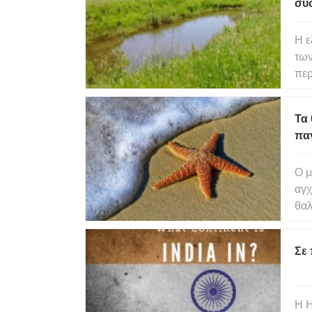
συσ
Η ε
των
περ
συν
Κόλ
Τα
πο
πα
Ο μ
αγχ
θαλ
είδ
καθ
Σε 
πό
Η Η