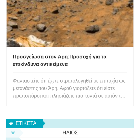
πάρει μια κόκκινη
Προσγείωση στον Άρη:Προσοχή για τα
επικίνδυνα αντικείμενα
Φανταστείτε ότι έχετε στρατολογηθεί με επιτυχία ως
μετανάστης του Άρη. Αφού γιορτάζετε ότι είστε
πρωτοπόροι και πλησιάζετε πιο κοντά σε αυτόν τον
κόκκινο πλανήτη, ανακαλύπτετε με τρόμο ότι δεν
υπάρχει σύστημα Ανίχνευσης και Αποφυγής
Κινδύνων (HDA) στο πλοίο! Δηλαδή, πρέπει να
ΕΤΙΚΈΤΑ
περάσετε από μια ελεύθε
ΉΛΙΟΣ