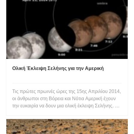
δυναμικές. Ο ορατός κίτρινος δίσκος του Ήλιου
(που δεν πρέπει να φαίνεται απευθείας με γυμνό
μάτι) σηματοδοτεί, κατά προσέγγ
Ολική Έκλειψη Σελήνης για την Αμερική
Τις πρώτες πρωινές ώρες της 15ης Απριλίου 2014,
οι άνθρωποι στη Βόρεια και Νότια Αμερική έχουν
την ευκαιρία να δουν μια ολική έκλειψη Σελήνης. Αν
αυτό δεν σας αρκεί για να βγείτε έξω και να
παρακολουθήσετε, αυτή η έκλειψη θα είναι επίσης
μια «Ματωμένη Σελήνη». Συνολικά, η Σελήνη θα