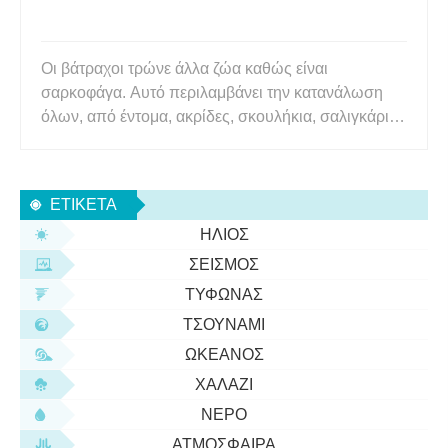
Οι βάτραχοι τρώνε άλλα ζώα καθώς είναι
σαρκοφάγα. Αυτό περιλαμβάνει την κατανάλωση
όλων, από έντομα, ακρίδες, σκουλήκια, σαλιγκάρια
και άλλα ζωύφια για μικρούς βατράχους έως την
κατανάλωση λιβελλούλες, σκώρους, ποντίκια,
μικρότερους βατράχους, μικρά φίδια και μωρά
ΕΤΙΚΈΤΑ
χελώνες για μεγάλους βατράχους. Η
ΉΛΙΟΣ
ΣΕΙΣΜΌΣ
ΤΥΦΏΝΑΣ
ΤΣΟΥΝΆΜΙ
ΩΚΕΑΝΌΣ
ΧΑΛΆΖΙ
ΝΕΡΌ
ΑΤΜΌΣΦΑΙΡΑ