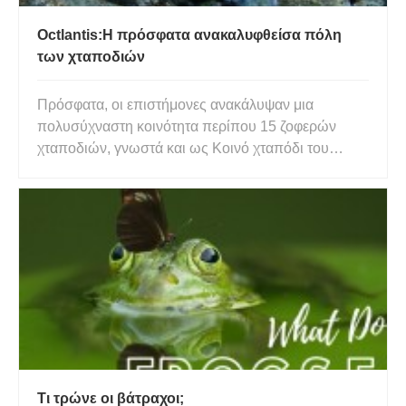
Octlantis:Η πρόσφατα ανακαλυφθείσα πόλη
των χταποδιών
Πρόσφατα, οι επιστήμονες ανακάλυψαν μια
πολυσύχναστη κοινότητα περίπου 15 ζοφερών
χταποδιών, γνωστά και ως Κοινό χταπόδι του
Σίδνεϊ και επιστημονικά αναγνωρισμένο ως
Octopus tetricus . Η ανακάλυψη έγινε στα νερά του
κόλπου Jervis, που βρίσκεται στα ανοιχτά της
ανατολικής ακτής της Αυστραλίας. Αυτό έ
Τι τρώνε οι βάτραχοι;