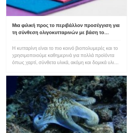
Μια φιλική προς το περιβάλλον προσέγγιση για
τη σύνθεση ολιγοκυτταρινών με βάση το
βινύλιο
Η κυτταρίνη είναι το πιο κοινό βιοπολυμερές και το
χρησιμοποιούμε καθημερινά για πολλά προϊόντα
όπως χαρτί, σύνθετα υλικά, ακόμη και δομικά υλικά.
Επιστημονικά, θεωρείται ότι είναι ένα γραμμικό
πολυμερές, που αποτελείται από εκατοντάδες έως
χιλιάδες μονάδες γλυκοζυλίου που συνδέονται
μέσω του γλυκοσ