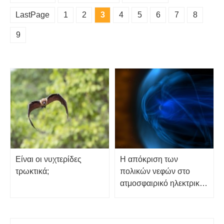
LastPage
1
2
3
4
5
6
7
8
9
Είναι οι νυχτερίδες
Η απόκριση των
τρωκτικά;
πολικών νεφών στο
ατμοσφαιρικό ηλεκτρικό
πεδίο και εισροές
ιονόσφαιρας και
εξωγήινης προέλευσης