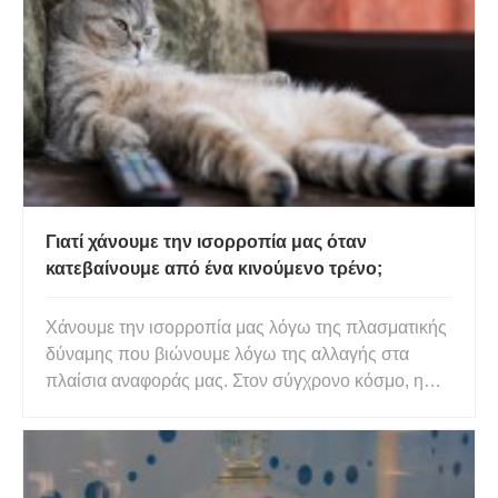
σκουτοειδές!» Τα Scutoids είναι τα νέα σχήματα στο
μπλοκ. Σε μια
Γιατί χάνουμε την ισορροπία μας όταν
κατεβαίνουμε από ένα κινούμενο τρένο;
Χάνουμε την ισορροπία μας λόγω της πλασματικής
δύναμης που βιώνουμε λόγω της αλλαγής στα
πλαίσια αναφοράς μας. Στον σύγχρονο κόσμο, η
ζωή μας συχνά κινείται πολύ γρήγορα και
προσπαθούμε να κάνουμε τα πράγματα όσο πιο
γρήγορα μπορούμε. Για παράδειγμα, για να
φτάσουμε στις απομακρυσμένες άκρες της