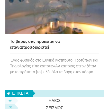
Το βάρος σας πρόκειται να
επαναπροσδιοριστεί
Ένας φυσικός στο Εθνικό Ινστιτούτο Προτύπων και
Τεχνολογίας είπε κάποτε:«Αν κάποιος φτερνιζόταν
με το πρότυπο [το] κιλό, όλα τα βάρη στον κόσμο θα
ήταν αμέσως λάθος». Αναφερόταν σε έναν
κύλινδρο, που μερικές φορές ονομαζόταν Le Grand
K , το οποίο στεγάζεται σε ένα θησαυροφυλάκιο στο
ΕΤΙΚΈΤΑ
Παρίσι και το
ΉΛΙΟΣ
ΣΕΙΣΜΌΣ