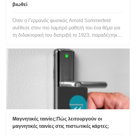
βιωθεί
Όταν ο Γερμανός φυσικός Arnold Sommerfeld
ανέθεσε στον πιο λαμπρό μαθητή του ένα θέμα για
τη διδακτορική του διατριβή το 1923, παραδέχτηκε
ότι «δεν θα είχα προτείνει ένα θέμα αυτής της
δυσκολίας σε κανέναν από τους άλλους μαθητές
μου». Μεταξύ αυτών των άλλων περιλαμβάνονταν
ιδιοφυΐες όπως ο Wolfgang
Μαγνητικές ταινίες:Πώς λειτουργούν οι
μαγνητικές ταινίες στις πιστωτικές κάρτες;