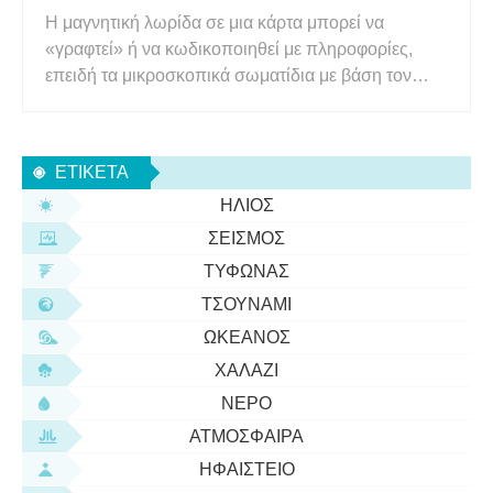
Η μαγνητική λωρίδα σε μια κάρτα μπορεί να
«γραφτεί» ή να κωδικοποιηθεί με πληροφορίες,
επειδή τα μικροσκοπικά σωματίδια με βάση τον
σίδηρο που αποτελούν τη λωρίδα μπορούν να
μαγνητιστούν σε διαφορετικές κατευθύνσεις από
μια συσκευή που παράγει ισχυρό μαγνητικό πεδίο.
ΕΤΙΚΈΤΑ
Αυτή η συσκευή κωδικοποιεί τις α
ΉΛΙΟΣ
ΣΕΙΣΜΌΣ
ΤΥΦΏΝΑΣ
ΤΣΟΥΝΆΜΙ
ΩΚΕΑΝΌΣ
ΧΑΛΆΖΙ
ΝΕΡΌ
ΑΤΜΌΣΦΑΙΡΑ
ΗΦΑΊΣΤΕΙΟ