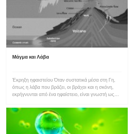
Μάγμα και Λάβα
Έκρηξη ηφαιστείου Όταν συστατικά μέσα στη Γη,
όπως η λάβα που βράζει, οι βράχοι και η σκόνη,
εκρήγνυνται από ένα ηφαίστειο, είναι γνωστή ως
ηφαιστειακή έκρηξη. Μια έκρηξη θα μπορούσε να
προκύψει από τα πλευρικά κλαδιά ή το ανώτερο
τμήμα του ηφαιστείου. Θα μπορούσε να είναι
επικίνδυνο εάν εκραγούν τ