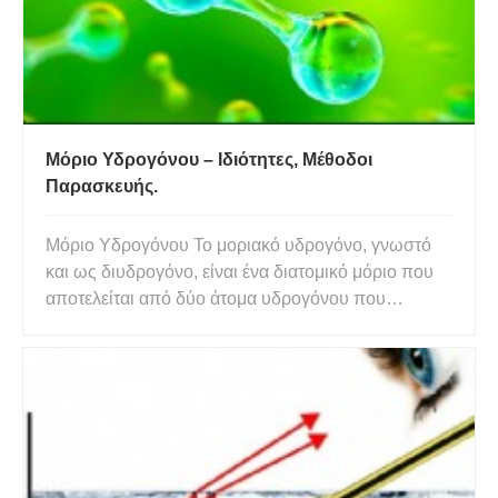
Μόριο Υδρογόνου – Ιδιότητες, Μέθοδοι
Παρασκευής.
Μόριο Υδρογόνου Το μοριακό υδρογόνο, γνωστό
και ως διυδρογόνο, είναι ένα διατομικό μόριο που
αποτελείται από δύο άτομα υδρογόνου που
ενώνονται με έναν ομοιοπολικό δεσμό με τον
χημικό τύπο Η2. Το μόριο του υδρογόνου
χρησιμοποιείται για την υδρογόνωση λιπών και
ελαίων και περιστασιακά χρησι