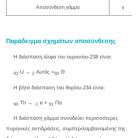
Αποσύνθεση γάμμα
γ
Παράδειγμα σχημάτων αποσύνθεσης
Η διάσπαση άλφα του ουρανίου-238 είναι:
U →
Αυτός +
Θ
92
2
90
Η βήτα διάσπαση του θορίου-234 είναι:
Th →
e +
Πα
90
-1
91
Η διάσπαση γάμμα συνοδεύει περισσότερες
πυρηνικές αντιδράσεις, συμπεριλαμβανομένης της