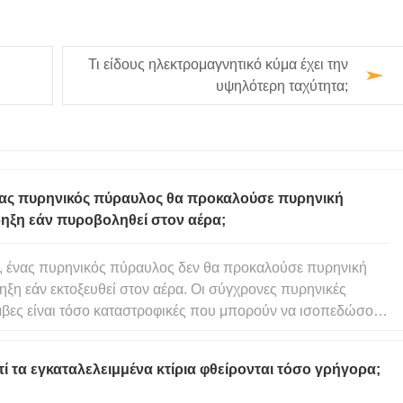
Τι είδους ηλεκτρομαγνητικό κύμα έχει την
υψηλότερη ταχύτητα;
ας πυρηνικός πύραυλος θα προκαλούσε πυρηνική
ρηξη εάν πυροβοληθεί στον αέρα;
, ένας πυρηνικός πύραυλος δεν θα προκαλούσε πυρηνική
η εάν εκτοξευθεί στον αέρα. Οι σύγχρονες πυρηνικές
βες είναι τόσο καταστροφικές που μπορούν να ισοπεδώσουν
εις σε λίγα λεπτά και να εξαφανίσουν τα πάντα στο πέρασμά
ς μέσα σε λίγα δευτερόλεπτα. Ωστόσο, υπάρχουν επίσης
τί τα εγκαταλελειμμένα κτίρια φθείρονται τόσο γρήγορα;
ιβαλλισ