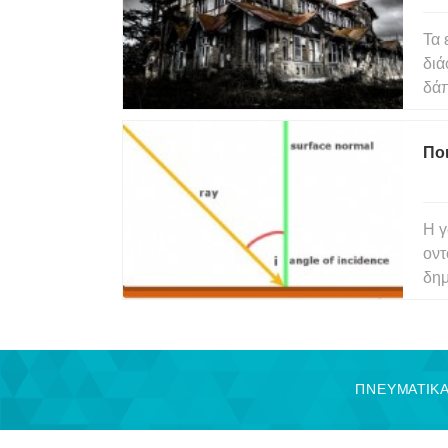
Τα 
διά
δάπ
όπως
πόλ
Πο
εργ
Η γ
οντ
δημ
χαρ
αερ
μετ
ΠΝΕΥΜΑΤΙΚΑ