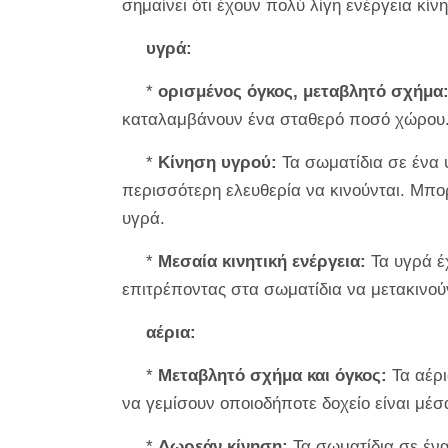
σημαίνει ότι έχουν πολύ λίγη ενέργεια κίν
υγρά:
*
ορισμένος όγκος, μεταβλητό σχήμα
καταλαμβάνουν ένα σταθερό ποσό χώρου. 
*
Κίνηση υγρού:
Τα σωματίδια σε ένα υ
περισσότερη ελευθερία να κινούνται. Μπο
υγρά.
*
Μεσαία κινητική ενέργεια:
Τα υγρά έ
επιτρέποντας στα σωματίδια να μετακινούν
αέρια:
*
Μεταβλητό σχήμα και όγκος:
Τα αέρι
να γεμίσουν οποιοδήποτε δοχείο είναι μέσ
*
Δωρεάν κίνηση:
Τα σωματίδια σε ένα 