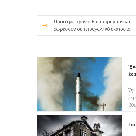
Πόσα ηλεκτρόνια θα μπορούσαν να
χωρέσουν σε τετραγωνικό εκατοστό;
Έν
έκ
Όχι
έκρηξ
βόμ
πόλ
του
Για
αντ