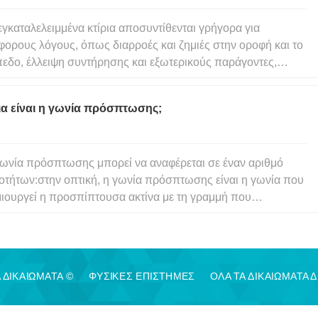
εγκαταλελειμμένα κτίρια αποσυντίθενται γρήγορα για
φορους λόγους, όπως διαρροές και ζημιές στην οροφή και το
εδο, έλλειψη συντήρησης και εξωτερικούς παράγοντες,
 τα ζώα και ο καιρός του περιβάλλοντος. Στις σύγχρονες
εις, πιθανότατα έχετε δει ανθρώπους να ζουν και να
ια είναι η γωνία πρόσπτωσης;
άζονται σε
ωνία πρόσπτωσης μπορεί να αναφέρεται σε έναν αριθμό
οτήτων:στην οπτική, η γωνία πρόσπτωσης είναι η γωνία που
ιουργεί η προσπίπτουσα ακτίνα με τη γραμμή που
άσσεται κάθετα από το σημείο επαφής σε μια επιφάνεια. Στην
οδυναμική, η γωνία πρόσπτωσης αναφέρεται στη γωνία
αξύ της χορδής τ
 ΔΙΚΑΙΩΜΑΤΑ ©
ΦΥΣΙΚΈΣ ΕΠΙΣΤΉΜΕΣ
ΟΛΑ ΤΑ ΔΙΚΑΙΩΜΑΤΑ 