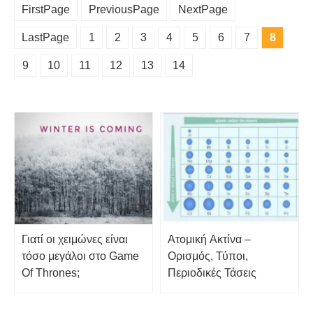
FirstPage
PreviousPage
NextPage
LastPage
1
2
3
4
5
6
7
8
9
10
11
12
13
14
Γιατί οι χειμώνες είναι
Ατομική Ακτίνα –
τόσο μεγάλοι στο Game
Ορισμός, Τύποι,
Of Thrones;
Περιοδικές Τάσεις