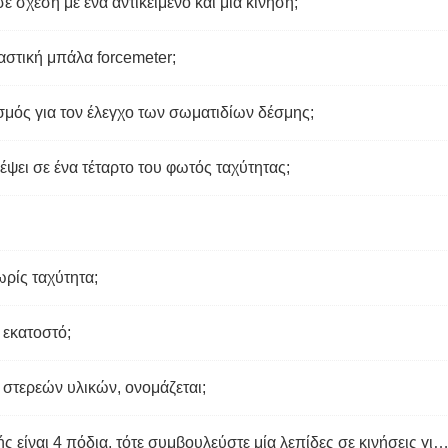
 σχέση με ένα αντικείμενο και μια κίνηση;
αστική μπάλα forcemeter;
σμός για τον έλεγχο των σωματιδίων δέσμης;
έψει σε ένα τέταρτο του φωτός ταχύτητας;
ρίς ταχύτητα;
 εκατοστό;
 στερεών υλικών, ονομάζεται;
Εάν η διάμετρος ενός ανεμιστήρα οροφής είναι 4 πόδια, τότε συμβουλεύστε μία λεπίδες σε κινήσεις για το πόσο μακριά κατά τη διάρκεια της πλήρου