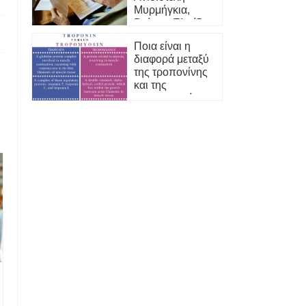
Μυρμήγκια,
Βρίσκει Ελπίδα
για το Μέλλον
Ποια είναι η
διαφορά μεταξύ
της τροπονίνης
και της
τροπομυοσίνης