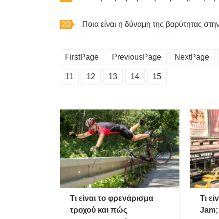
Ποια είναι η δύναμη της βαρύτητας στη
FirstPage
PreviousPage
NextPage
11
12
13
14
15
Τι είναι το φρενάρισμα
Τι εί
τροχού και πώς
Jam;