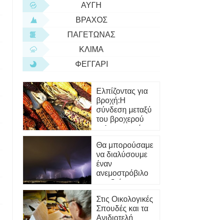
ΑΥΓΉ
ΒΡΆΧΟΣ
ΠΑΓΕΤΏΝΑΣ
ΚΛΊΜΑ
ΦΕΓΓΆΡΙ
Ελπίζοντας για
βροχή:Η
σύνδεση μεταξύ
του βροχερού
καλαμποκιού,
της κλιματικής
Θα μπορούσαμε
αλλαγής και της
να διαλύσουμε
ανθρώπινης
έναν
ευημερίας στο
ανεμοστρόβιλο
Μεξικό
εκτοξεύοντας
έναν πύραυλο
Στις Οικολογικές
σε αυτόν;
Σπουδές και τα
ς θητείας;
Ανιδιοτελή