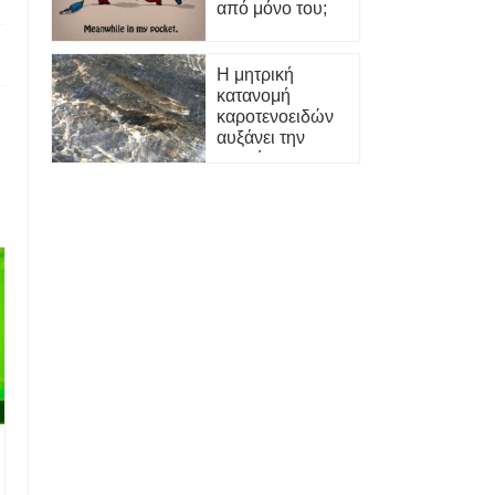
από μόνο του;
Η μητρική
κατανομή
καροτενοειδών
αυξάνει την
ανοχή στη
βακτηριακή
μόλυνση στην
καστανή
πέστροφα