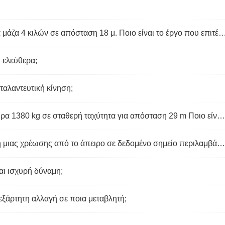
Μια καθαρή δύναμη 22 Ν επιταχύνει μια μάζα 4 κιλών σε απόσταση 18 μ. Ποιο είναι το έργο που επιτέλεσε αυτή η αύξηση τη
ι ελεύθερα;
ταλαντευτική κίνηση;
Ένα καλώδιο ανυψώνει έναν ανελκυστήρα 1380 kg σε σταθερή ταχύτητα για απόσταση 29 m Ποιο είναι το έργο που γίνεται από κάθε τι;
Η εργασία που γίνεται για τη μετακίνηση μιας χρέωσης από το άπειρο σε δεδομένο σημείο περιλαμβάνει οποιαδήποτε επιτάχυνση;
αι ισχυρή δύναμη;
νεξάρτητη αλλαγή σε ποια μεταβλητή;