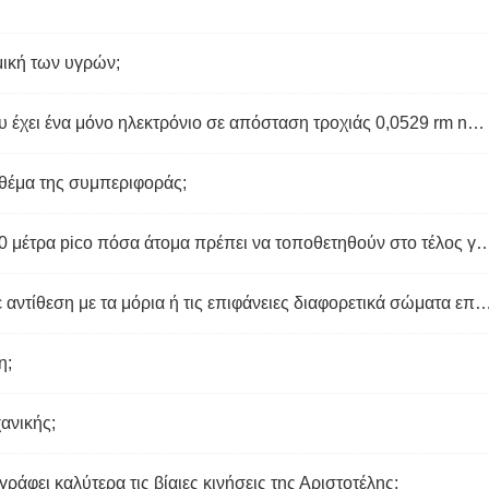
μική των υγρών;
Η κλασική εικόνα του ατόμου υδρογόνου έχει ένα μόνο ηλεκτρόνιο σε απόσταση τροχιάς 0,0529 rm nm από το Proton;
 θέμα της συμπεριφοράς;
Η διάμετρος ενός ατόμου ηλίου είναι 100 μέτρα pico πόσα άτομα πρέπει να τοποθετηθούν στο τέλος για να κάν
Ποια είναι η δύναμη της έλξης μεταξύ σε αντίθεση με τα μόρια ή τις επιφάνειες διαφορ
η;
χανικής;
γράφει καλύτερα τις βίαιες κινήσεις της Αριστοτέλης;