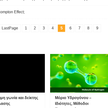
Compton Effect;
LastPage
1
2
3
4
5
6
7
8
9
ιμη γωνία και δείκτης
Μόριο Υδρογόνου –
λασης
Ιδιότητες, Μέθοδοι