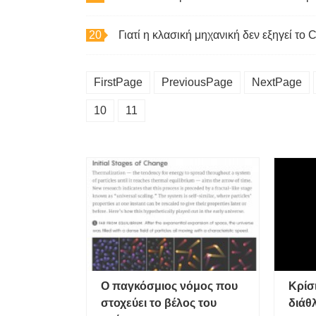
Γιατί η κλασική μηχανική δεν εξηγεί το 
FirstPage
PreviousPage
NextPage
10
11
Ο παγκόσμιος νόμος που
Κρίσ
στοχεύει το βέλος του
διάθ