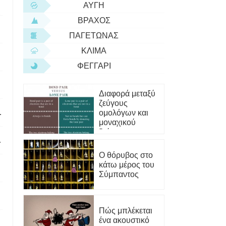
ΑΥΓΉ
ΒΡΆΧΟΣ
ΠΑΓΕΤΏΝΑΣ
ΚΛΊΜΑ
ΦΕΓΓΆΡΙ
Διαφορά μεταξύ
ζεύγους
ουν την αλυσίδα ένα εκατοστά μήκους;
ομολόγων και
μοναχικού
ζεύγους
ετικά σώματα επαφής;
Ο θόρυβος στο
κάτω μέρος του
Σύμπαντος
Πώς μπλέκεται
ένα ακουστικό