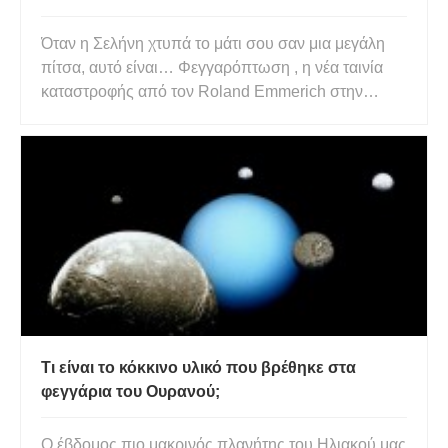
Όταν η Σελήνη χτυπά το μάτι σου σαν μια μεγάλη
πίτσα, αυτό είναι… Φεγγαρόπτωση , η νέα ταινία
καταστροφής από τον Roland Emmerich στην
οποία η Σελήνη – για λόγους που δεν είναι ακόμη
σαφείς – πέφτει από τον ουρανό και πέφτει στη Γη.
Μια τέτοια υπόθεση εγείρει αναπόφευκτα
ερωτήματα. Πώς έπεσε η Σελή
Τι είναι το κόκκινο υλικό που βρέθηκε στα
φεγγάρια του Ουρανού;
Ο έβδομος πιο μακρινός πλανήτης του Ηλιακού μας