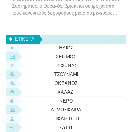
Συστήματος, ο Ουρανός, βρίσκεται σε τροχιά από
τους κανονικούς δορυφόρους μεσαίου μεγέθους
Miranda, Ariel, Umbriel, Titania και Oberon (Εικόνα
1 ). Το εσώτατο φεγγάρι Miranda είναι το μικρότερο
(διάμετρος 472 km), τα μεσαία φεγγάρια Ariel και
ΕΤΙΚΈΤΑ
Umbriel
ΉΛΙΟΣ
ΣΕΙΣΜΌΣ
ΤΥΦΏΝΑΣ
ΤΣΟΥΝΆΜΙ
ΩΚΕΑΝΌΣ
ΧΑΛΆΖΙ
ΝΕΡΌ
ΑΤΜΌΣΦΑΙΡΑ
ΗΦΑΊΣΤΕΙΟ
ΑΥΓΉ