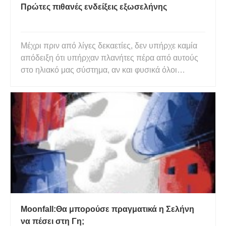
Πρώτες πιθανές ενδείξεις εξωσελήνης
Μέχρι πριν από λίγες δεκαετίες, δεν υπήρχε καμία
απόδειξη ότι υπήρχαν πλανήτες πέρα ​​από αυτούς
στο ηλιακό μας σύστημα, αν και φυσικά όλοι
περίμεναν ότι θα υπήρχαν κάπου. Μετά την
ανάπτυξη του διαστημικού τηλεσκοπίου Kepler, οι
αστρονόμοι βρήκαν όχι έναν, αλλά μερικές
εκατοντάδες εξωπλανήτες (πλανή
Moonfall:Θα μπορούσε πραγματικά η Σελήνη
να πέσει στη Γη;