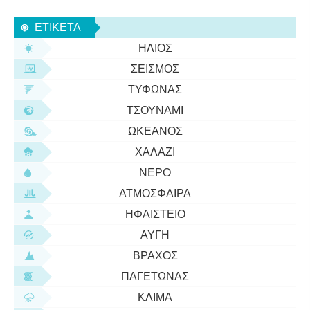
προσδιόρισαν γρήγορα την απόστασή του και
ΕΤΙΚΈΤΑ
διαπίστωσαν ότι ήταν η πλησιέστερη τέτοια έκρηξη
ΉΛΙΟΣ
πο
ΣΕΙΣΜΌΣ
ΤΥΦΏΝΑΣ
ΤΣΟΥΝΆΜΙ
ΩΚΕΑΝΌΣ
ΧΑΛΆΖΙ
ΝΕΡΌ
ΑΤΜΌΣΦΑΙΡΑ
ΗΦΑΊΣΤΕΙΟ
ΑΥΓΉ
ΒΡΆΧΟΣ
ΠΑΓΕΤΏΝΑΣ
ΚΛΊΜΑ