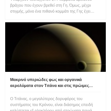
βράχου που έχουν βρεθεί στη Γη. Όμως, μέχρι
στιγμής, μόνο ένα πιθανό κομμάτι της Γης έχει
βρεθεί στο διάστημα. Μέσα σε ένα σεληνιακό δείγμα
που επέστρεψαν οι αστροναύτες του Apollo 14, οι
επιστήμονες βρήκαν ένα θραύσμα 2 g από χαλαζία,
άστριο και ζιρκόνιο.
Μακρινό υπεριώδες φως και οργανικά
αερολύματα στον Τιτάνα και στις πρώιμες
γήινες ατμόσφαιρες
Ο Τιτάνας, ο μεγαλύτερος δορυφόρος του
συστήματος του Κρόνου, είναι διάσημος επειδή
καλύπτεται εξ ολοκλήρου από στρώματα παχιά