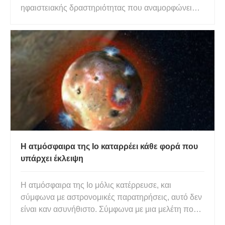
ηφαιστειακής δραστηριότητας που αναμορφώνει
την ατμόσφαιρα σε έναν βραχώδη πλανήτη γύρω
από ένα μακρινό αστέρι. Ο πλανήτης, Gliese 1132
b, βρίσκεται 40 έτη φωτός μακριά στον αστερισμό
Vela και έχει παρόμοι
Η ατμόσφαιρα της Io καταρρέει κάθε φορά που
υπάρχει έκλειψη
Η ατμόσφαιρα της Io μόλις κατέρρευσε, και
σύμφωνα με αστρονομικές παρατηρήσεις, αυτό δεν
είναι καν ασυνήθιστο. Σύμφωνα με μια μελέτη που
δημοσιεύτηκε στο Journal of Geophysical