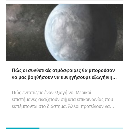
Research, κάθε φορά που ο Δίας επισκιάζει την Ίο
και εμποδίζει την πρόσβασή της στον Ήλιο (για
περίπου δύο ώρες, κάθε μέρα
Πώς οι συνθετικές ατμόσφαιρες θα μπορούσαν
να μας βοηθήσουν να κυνηγήσουμε εξωγήινη
ζωή
Πώς εντοπίζετε έναν εξωγήινο; Μερικοί
επιστήμονες αναζητούν σήματα επικοινωνίας που
εκπέμπονται στο διάστημα. Άλλοι προτείνουν να
αναζητήσετε βυθίσεις στο φως των αστεριών που
μπορεί να προκληθούν από τεράστιες μεγαδομές
χτισμένες από εξωγήινους που περιφέρονται γύρω