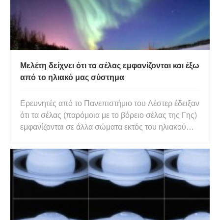
Μελέτη δείχνει ότι τα σέλας εμφανίζονται και έξω
από το ηλιακό μας σύστημα
Ερευνητές από το Πανεπιστήμιο του Λέστερ έδειξαν
ότι τα σέλας (παρόμοια με το βόρειο σέλας της Γης)
εμφανίζονται σε άλλα σώματα εκτός του ηλιακού
μας συστήματος. Aurora borealis Το Aurora borealis
είναι μια φυσική απεικόνιση φωτός που εμφανίζεται
σε περιοχές μεγάλου γεωγραφικού πλάτους (τόσο