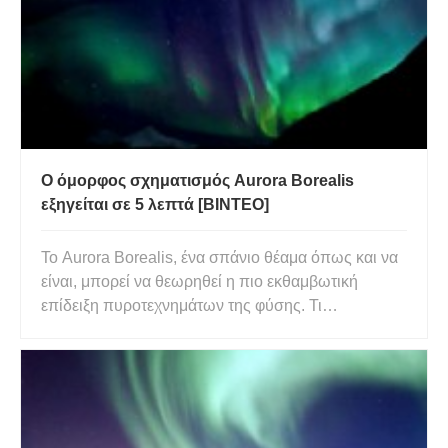
Ο όμορφος σχηματισμός Aurora Borealis
εξηγείται σε 5 λεπτά [ΒΙΝΤΕΟ]
Το Aurora Borealis, ένα σπάνιο θέαμα όπως και να
είναι, μπορεί να θεωρηθεί η πιο εκθαμβωτική
επίδειξη πυροτεχνημάτων της φύσης. Τι
πραγματικά σημαίνει ή περιγράφει, από πού
προέρχεται, πώς σχηματίζεται, είναι ίσως μερικές
μόνο ερωτήσεις που μπορεί να έχετε θέσει στον
εαυτό σας αφού κοιτάξετε μερικές