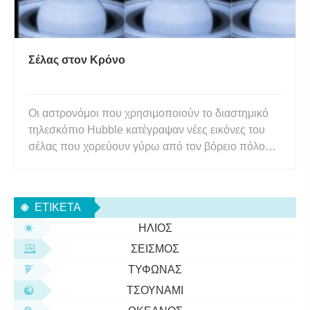
Σέλας στον Κρόνο
Οι αστρονόμοι που χρησιμοποιούν το διαστημικό
τηλεσκόπιο Hubble κατέγραψαν νέες εικόνες του
σέλας που χορεύουν γύρω από τον βόρειο πόλο
του Κρόνου. Αυτές οι υπεριώδεις εικόνες δείχνουν
τι συμβαίνει καθώς ο ηλιακός άνεμος του Ήλιου
αλληλεπιδρά με τη μαγνητόσφαιρα του Κρόνου. Η
ΕΤΙΚΈΤΑ
μαγνητόσφαιρα ενός πλα
ΉΛΙΟΣ
ΣΕΙΣΜΌΣ
ΤΥΦΏΝΑΣ
ΤΣΟΥΝΆΜΙ