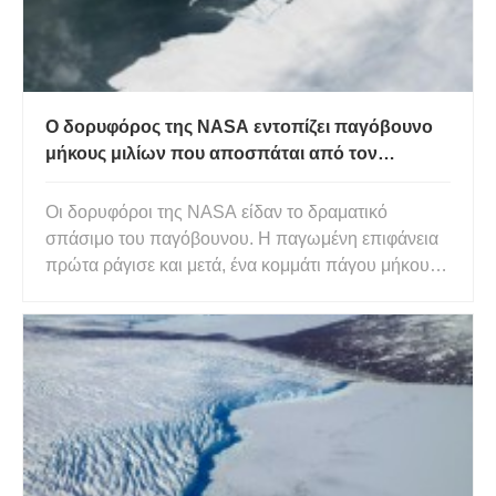
Ο δορυφόρος της NASA εντοπίζει παγόβουνο
μήκους μιλίων που αποσπάται από τον
παγετώνα της Ανταρκτικής
Οι δορυφόροι της NASA είδαν το δραματικό
σπάσιμο του παγόβουνου. Η παγωμένη επιφάνεια
πρώτα ράγισε και μετά, ένα κομμάτι πάγου μήκους
ενός μιλίου σκίστηκε. Ο τεράστιος παγετώνας Pine
Island είναι γνωστός για την αστάθειά του, αλλά
σπάνια έχουμε δει κάτι να συμβαίνει σε αυτήν την
κλίμακα. Ο τοκετός