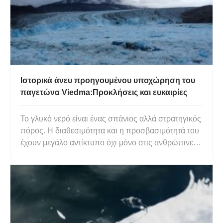
Ιστορικά άνευ προηγουμένου υποχώρηση του
παγετώνα Viedma:Προκλήσεις και ευκαιρίες
Το γλυκό νερό είναι ένας σπάνιος αλλά στρατηγικός
πόρος. Η διαθεσιμότητα και η προσβασιμότητά του
έχουν μεγάλο αντίκτυπο όχι μόνο στις ανθρώπινες
ζωές, καθώς αποτελεί πηγή κοινωνικής και
οικονομικής ανάπτυξης, αλλά και σε όλους τους
ζωντανούς οργανισμούς στη Γη. Αυτό ισχύει
πράγματι στη νότια Αργεντ