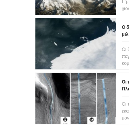
Γη.
χιο
απε
λιώ
Ο 
λιω
μι
Οι 
παγ
κομμ
παγ
σπά
Οι
τοκ
Πλ
Οι 
εκα
μον
τα 