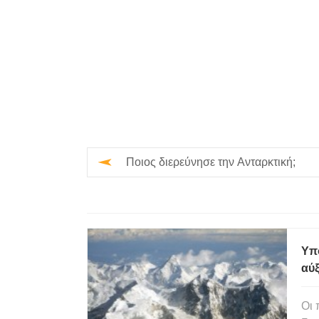
Ποιος διερεύνησε την Ανταρκτική;
Υπ
αύ
Οι 