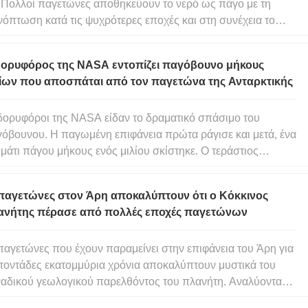
 Πολλοί παγετώνες αποθηκεύουν το νερό ως πάγο με τη
νόπτωση κατά τις ψυχρότερες εποχές και στη συνέχεια το
λευθερώνουν αργότερα με τη μορφή λιωμένου νερού από το
σιμο των παγετώνων κατά τις καλοκαιρινές θερμοκρασίες. Το
δορυφόρος της NASA εντοπίζει παγόβουνο μήκους
μέν
λίων που αποσπάται από τον παγετώνα της Ανταρκτικής
δορυφόροι της NASA είδαν το δραματικό σπάσιμο του
όβουνου. Η παγωμένη επιφάνεια πρώτα ράγισε και μετά, ένα
άτι πάγου μήκους ενός μιλίου σκίστηκε. Ο τεράστιος
ετώνας Pine Island είναι γνωστός για την αστάθειά του, αλλά
νια έχουμε δει κάτι να συμβαίνει σε αυτήν την κλίμακα. Ο
 παγετώνες στον Άρη αποκαλύπτουν ότι ο Κόκκινος
ετός
ανήτης πέρασε από πολλές εποχές παγετώνων
παγετώνες που έχουν παραμείνει στην επιφάνεια του Άρη για
τοντάδες εκατομμύρια χρόνια αποκαλύπτουν μυστικά του
αδικού γεωλογικού παρελθόντος του πλανήτη. Αναλύοντας
μοτίβα και τις δομές των πετρωμάτων σε 45 από τους