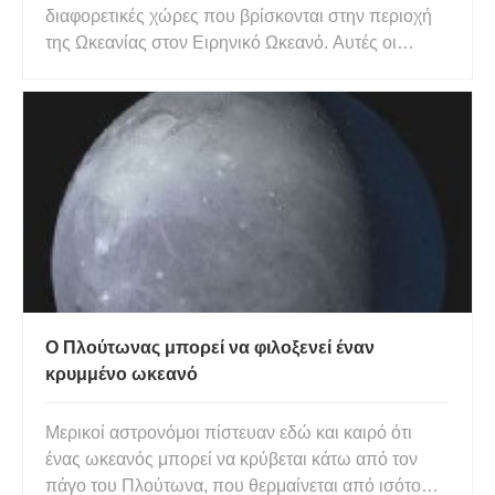
διαφορετικές χώρες που βρίσκονται στην περιοχή
της Ωκεανίας στον Ειρηνικό Ωκεανό. Αυτές οι
χώρες είναι:Αυστραλία, Παπούα Νέα Γουινέα, Νέα
Ζηλανδία, Φίτζι, Νήσοι Σολομώντα, Μικρονησία,
Βανουάτου, Σαμόα, Κιριμπάτι, Τόνγκα, Νήσοι
Μάρσαλ, Παλάου, Τουβαλού και Ναου
Ο Πλούτωνας μπορεί να φιλοξενεί έναν
κρυμμένο ωκεανό
Μερικοί αστρονόμοι πίστευαν εδώ και καιρό ότι
ένας ωκεανός μπορεί να κρύβεται κάτω από τον
πάγο του Πλούτωνα, που θερμαίνεται από ισότοπα