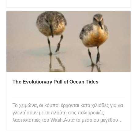
που υφίστανται ραδιενεργό διάσπαση – αλλά θα
πρέπει να περιμένουμε μέχρι το 2015 για να
γνωρίζουμε με βεβαιότητα. Το διαστημόπλοιο New
Horizons πρόκειται να επ
The Evolutionary Pull of Ocean Tides
Το χειμώνα, οι κόμποι έρχονται κατά χιλιάδες για να
γλεντήσουν με τα πλούτη στις παλιρροϊκές
λασποτοπιές του Wash.Αυτά τα μεσαίου μεγέθους
πουλιά είναι μάλλον θαμπά και ανεπιτήδευτα στην
εμφάνιση, λευκά από κάτω και αμμώδη στην πλάτη