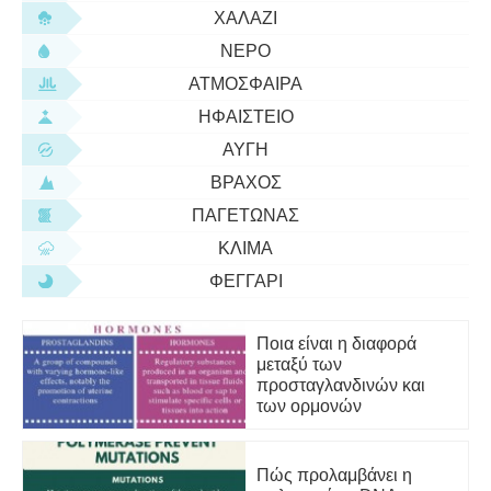
ΧΑΛΆΖΙ
ΝΕΡΌ
ΑΤΜΌΣΦΑΙΡΑ
ΗΦΑΊΣΤΕΙΟ
ΑΥΓΉ
ΒΡΆΧΟΣ
ΠΑΓΕΤΏΝΑΣ
ΚΛΊΜΑ
ΦΕΓΓΆΡΙ
Ποια είναι η διαφορά
μεταξύ των
προσταγλανδινών και
των ορμονών
Πώς προλαμβάνει η