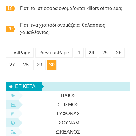
Γιατί τα ιστιοφόρα ονομάζονται killers of the sea;
Γιατί ένα χταπόδι ονομάζεται θαλάσσιος
χαμαιλέοντας;
FirstPage
PreviousPage
1
24
25
26
27
28
29
30
ΕΤΙΚΈΤΑ
ΉΛΙΟΣ
ΣΕΙΣΜΌΣ
ΤΥΦΏΝΑΣ
ΤΣΟΥΝΆΜΙ
ΩΚΕΑΝΌΣ