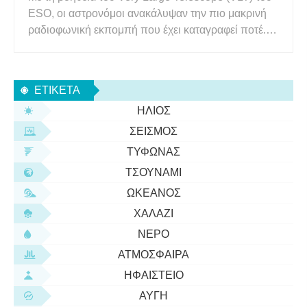
ESO, οι αστρονόμοι ανακάλυψαν την πιο μακρινή
ραδιοφωνική εκπομπή που έχει καταγραφεί ποτέ. Η
πηγή είναι ένα κβάζαρ τόσο μακρινό που το φως
του ταξιδεύει 13 δισεκατομμύρια χρόνια για να
φτάσει σε εμάς. Αυτό σημαίνει ότι υπήρχε όταν το
ΕΤΙΚΈΤΑ
Σύμπαν ήταν μόλι
ΉΛΙΟΣ
ΣΕΙΣΜΌΣ
ΤΥΦΏΝΑΣ
ΤΣΟΥΝΆΜΙ
ΩΚΕΑΝΌΣ
ΧΑΛΆΖΙ
ΝΕΡΌ
ΑΤΜΌΣΦΑΙΡΑ
ΗΦΑΊΣΤΕΙΟ
ΑΥΓΉ