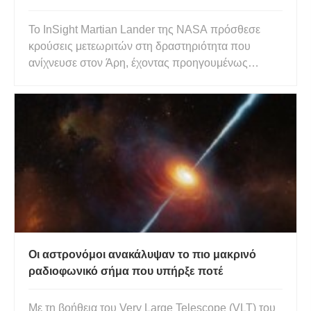
Άρη
Το InSight Martian Lander της NASA πρόσθεσε
κρούσεις μετεωριτών στη δραστηριότητα που
ανίχνευσε στον Άρη, έχοντας προηγουμένως
ανιχνεύσει σεισμούς που πιστεύεται ότι
προκαλούνται από την ψύξη του εσωτερικού του
Άρη και το ηφαιστειακό κτίριο. Αν και οι διαστημικοί
βράχοι που προσγειώθηκαν κοντά ήταν
Οι αστρονόμοι ανακάλυψαν το πιο μακρινό
ραδιοφωνικό σήμα που υπήρξε ποτέ
Με τη βοήθεια του Very Large Telescope (VLT) του