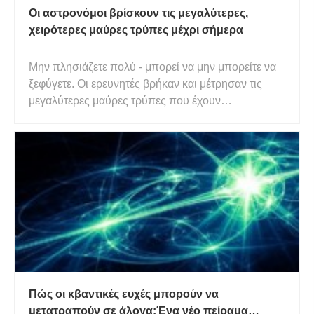
Οι αστρονόμοι βρίσκουν τις μεγαλύτερες,
χειρότερες μαύρες τρύπες μέχρι σήμερα
Μην πλησιάζετε πολύ - μπορεί να μην μπορείτε να
ξεφύγετε. Οι ερευνητές βρήκαν και μέτρησαν τις
μεγαλύτερες μαύρες τρύπες που έχουν
ανακαλυφθεί μέχρι στιγμής – αβυσσαλέες
επιφάνειες 10 φορές μεγαλύτερες από το ηλιακό
μας σύστημα – και αρκετά δισεκατομμύρια φορές
βαρύτερες. Ναι, το διάβασες σωστά;
Πώς οι κβαντικές ευχές μπορούν να
μετατραπούν σε άλογα:Ένα νέο πείραμα