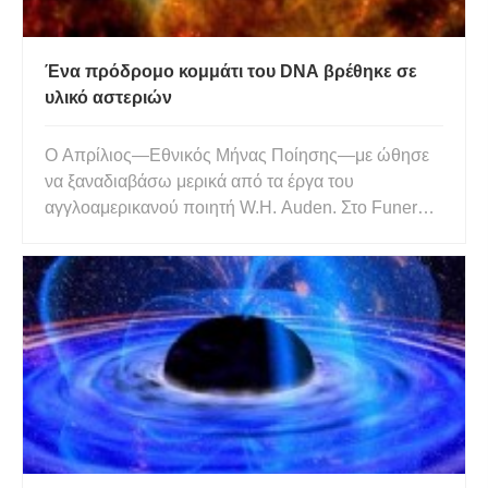
Ένα πρόδρομο κομμάτι του DNA βρέθηκε σε
υλικό αστεριών
Ο Απρίλιος—Εθνικός Μήνας Ποίησης—με ώθησε
να ξαναδιαβάσω μερικά από τα έργα του
αγγλοαμερικανού ποιητή W.H. Auden. Στο Funeral
Blues, που απαγγέλθηκε περίφημα στο Four
Weddings and a Funeral , Ο Auden συνδυάζει τις
σκέψεις για τον κόσμο με αυτές για την ανθρώπινη
κατάσταση. Οι τελευταίες τέσσερις σε