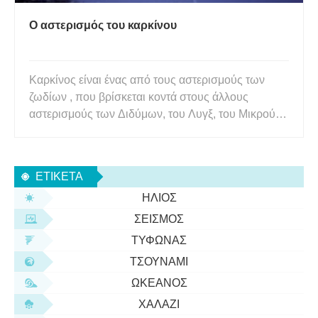
Ο αστερισμός του καρκίνου
Καρκίνος είναι ένας από τους αστερισμούς των
ζωδίων , που βρίσκεται κοντά στους άλλους
αστερισμούς των Διδύμων, του Λυγξ, του Μικρού
Λέοντα, της Ύδρας και του Μικρού Κυνού. Ο
αστερισμός είναι ένας μεσαίου μεγέθους
αστερισμός που καλύπτει περίπου 506
ΕΤΙΚΈΤΑ
τετραγωνικές μοίρες του ουρανού και το
ΉΛΙΟΣ
λαμπρότερο
ΣΕΙΣΜΌΣ
ΤΥΦΏΝΑΣ
ΤΣΟΥΝΆΜΙ
ΩΚΕΑΝΌΣ
ΧΑΛΆΖΙ