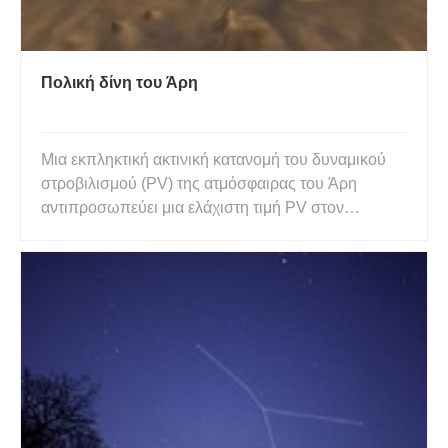
Πολική δίνη του Άρη
Μια εκπληκτική ακτινική κατανομή του δυναμικού
στροβιλισμού (PV) της ατμόσφαιρας του Άρη
αντιπροσωπεύει μια ελάχιστη τιμή PV στον
χειμερινό πόλο, ο οποίος περιβάλλεται από μια
δακτυλιοειδή κυκλική δίνη με υψηλή PV. Το
δυναμικό στροβιλισμού (PV) είναι η απόλυτη
κυκλοφορία ενός δέματος αέρα σε μια ρε