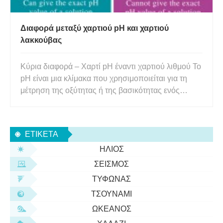
Διαφορά μεταξύ χαρτιού pH και χαρτιού
λακκούβας
Κύρια διαφορά – Χαρτί pH έναντι χαρτιού λιθμού Το
pH είναι μια κλίμακα που χρησιμοποιείται για τη
μέτρηση της οξύτητας ή της βασικότητας ενός
διαλύματος. Το pH μπορεί να οριστεί ως η
λογαριθμική τιμή της αντίστροφης συγκέντρωσης
πρωτονίου (Η). Μια υψηλότερη τιμή pH
ΕΤΙΚΈΤΑ
υποδηλώνει την παρουσία όξινων ειδ
ΉΛΙΟΣ
ΣΕΙΣΜΌΣ
ΤΥΦΏΝΑΣ
ΤΣΟΥΝΆΜΙ
ΩΚΕΑΝΌΣ