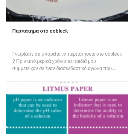
Περπάτημα στο oobleck
Γνωρίζατε ότι μπορείτε να περπατήσετε στο oobleck
? Πριν από μερικά χρόνια τα παιδιά μου
συμμετείχαν σε έναν διασκεδαστικό αγώνα που
ονομάζεται Mini Mudder. Ένα από τα εμπόδια ήταν
ένας τεράστιος δίσκος μεορνφλάουρ oobleck που
λάτρεψαν όλοι, οπότε όταν ο Όμιλος TTS μας
έστειλε ευγενικά ένα Messy Pla