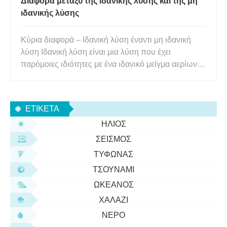
Διαφορά μεταξύ της ιδανικής λύσης και της μη
ιδανικής λύσης
Κύρια διαφορά – Ιδανική λύση έναντι μη ιδανική
λύση Ιδανική λύση είναι μια λύση που έχει
παρόμοιες ιδιότητες με ένα ιδανικό μείγμα αερίων.
Ωστόσο, δεν υπάρχουν αλληλεπιδράσεις μεταξύ
μορίων αερίου στα ιδανικά αέρια. Αλλά δεν
μπορούμε να θεωρήσουμε το ίδιο σε διαλύματα
ΕΤΙΚΈΤΑ
γιατί τα μόρια σε διαλύματα θα
ΉΛΙΟΣ
ΣΕΙΣΜΌΣ
ΤΥΦΏΝΑΣ
ΤΣΟΥΝΆΜΙ
ΩΚΕΑΝΌΣ
ΧΑΛΆΖΙ
ΝΕΡΌ