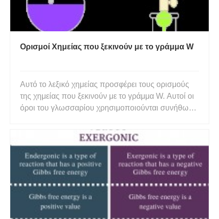
Ορισμοί Χημείας που ξεκινούν με το γράμμα W
Αυτό το λεξικό χημείας προσφέρει τους ορισμούς
της χημείας που ξεκινούν με το γράμμα W. Αυτοί οι
όροι του γλωσσαρίου χρησιμοποιούνται συνήθως
στη χημεία και τη χημική μηχανική. Κάντε κλικ στο
παρακάτω γράμμα για να βρείτε τους όρους και
τους ορισμούς που ξεκινούν με αυτό το γράμμα. A
B C D E F G H