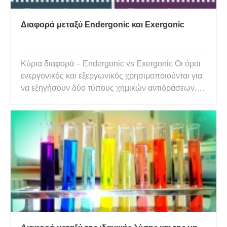
Διαφορά μεταξύ Endergonic και Exergonic
Κύρια διαφορά – Endergonic vs Exergonic Οι όροι
ενεργονικός και εξεργωνικός χρησιμοποιούνται για
να εξηγήσουν δύο τύπους χημικών αντιδράσεων.
Μια ενεργονική αντίδραση είναι μια μη αυθόρμητη
αντίδραση. Δεν εμφανίζεται σε κανονικές συνθήκες
όπως σε θερμοκρασία δωματίου και ατμοσφαιρική
πίεση. Μια εξερ