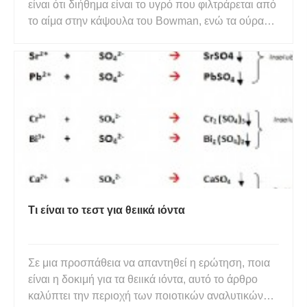
είναι ότι διήθημα είναι το υγρό που φιλτράρεται από
το αίμα στην κάψουλα του Bowman, ενώ τα ούρα
είναι το αζωτούχο υγρό που σχηματίζεται από τον
νεφρώνα, τη λειτουργική μονάδα του νεφρού. Το
διήθημα και τα ούρα είναι δύο τύποι υγρών που
παράγονται μέσα στ
Τι είναι το τεστ για θειικά ιόντα
Σε μια προσπάθεια να απαντηθεί η ερώτηση, ποια
είναι η δοκιμή για τα θειικά ιόντα, αυτό το άρθρο
καλύπτει την περιοχή των ποιοτικών αναλυτικών