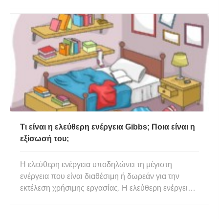
μεθόδων για τον προσδιορισμό των θειικών (SO4 )
ιόντων. Σχεδόν όλες αυτές οι μέθοδοι δοκιμής
περιλαμβάνουν οπτικές παρατηρήσεις,
επιτρέποντας στα θειικά να α
Τι είναι η ελεύθερη ενέργεια Gibbs; Ποια είναι η
εξίσωσή του;
Η ελεύθερη ενέργεια υποδηλώνει τη μέγιστη
ενέργεια που είναι διαθέσιμη ή δωρεάν για την
εκτέλεση χρήσιμης εργασίας. Η ελεύθερη ενέργεια
Gibbs πήρε το όνομά της από τον φυσικό Josiah
Willard Gibbs, ο οποίος πρότεινε αυτή τη μέθοδο.»