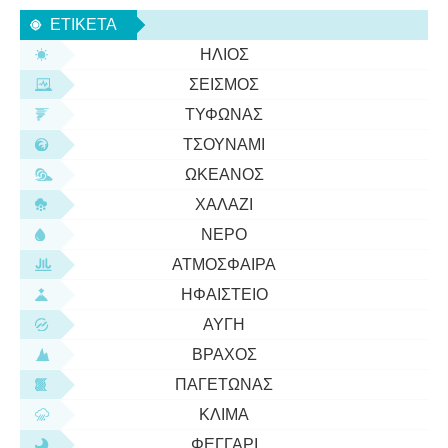
Πολλές φορές, αφού καθαρίσετε το δωμάτιό σας,
ΕΤΙΚΈΤΑ
παρατηρείτε ότι γεμ
ΉΛΙΟΣ
ΣΕΙΣΜΌΣ
ΤΥΦΏΝΑΣ
ΤΣΟΥΝΆΜΙ
ΩΚΕΑΝΌΣ
ΧΑΛΆΖΙ
ΝΕΡΌ
ΑΤΜΌΣΦΑΙΡΑ
ΗΦΑΊΣΤΕΙΟ
ΑΥΓΉ
ΒΡΆΧΟΣ
ΠΑΓΕΤΏΝΑΣ
ΚΛΊΜΑ
ΦΕΓΓΆΡΙ