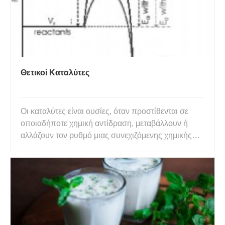
Θετικοί Καταλύτες
Οι καταλύτες είναι ουσίες, όταν προστίθενται σε
οποιαδήποτε χημική αντίδραση, μεταβάλλουν ή
αλλάζουν τον ρυθμό μιας συνεχιζόμενης χημικής
αντίδρασης. Με άλλα λόγια, οι καταλύτες είναι
παράγοντες μεταβολής της ταχύτητας
οποιασδήποτε χημικής αντίδρασης. Οι καταλύτες
είναι δύο τύπων - θετικοί και αρνητ