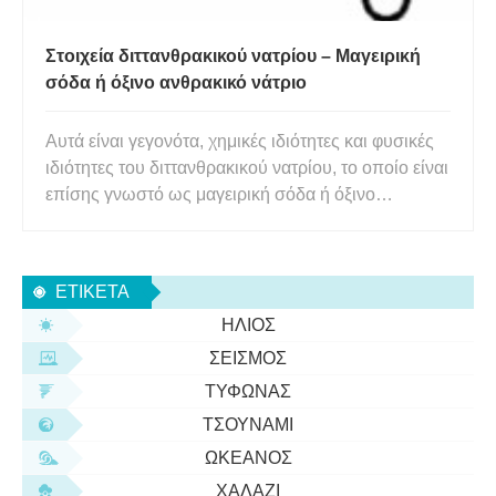
Στοιχεία διττανθρακικού νατρίου – Μαγειρική
σόδα ή όξινο ανθρακικό νάτριο
Αυτά είναι γεγονότα, χημικές ιδιότητες και φυσικές
ιδιότητες του διττανθρακικού νατρίου, το οποίο είναι
επίσης γνωστό ως μαγειρική σόδα ή όξινο
ανθρακικό νάτριο. Η μαγειρική σόδα κάνει τα
ψημένα τρόφιμα να ανεβαίνουν, αλλά η χημική
ουσία έχει πολλές άλλες χρήσεις. Είναι μια κοινή,
ΕΤΙΚΈΤΑ
ασφαλής αδύναμη β
ΉΛΙΟΣ
ΣΕΙΣΜΌΣ
ΤΥΦΏΝΑΣ
ΤΣΟΥΝΆΜΙ
ΩΚΕΑΝΌΣ
ΧΑΛΆΖΙ