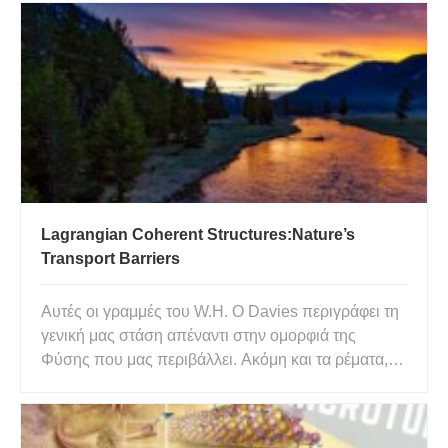
φυσικής. Ο γενικός τύπος για τη μέση επιτάχυνση
μπορεί να εκφραστεί ως: επιτάχυνση =(v Τελικό −v
Αρχικό
Lagrangian Coherent Structures:Nature’s
Transport Barriers
Αυτές οι γραμμές του W.H. Ο Davies περιγράφει τη
γενική μας στάση απέναντι στην ομορφιά της
Φύσης που μας περιβάλλει. Ακόμη και τα ρέματα, τα
κανάλια και οι κολπίσκοι εξακολουθούν να
αποτελούν πηγή νέων απίστευτων ανακαλύψεων.
Μπορούμε να δούμε κανάλια και να σκεφτούμε ότι