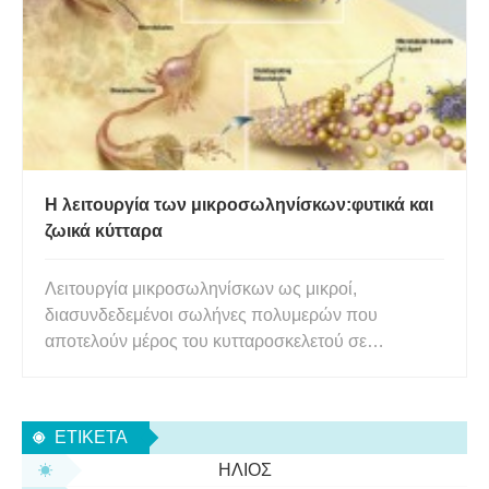
το νερό που κυλάει μέσα στ
Η λειτουργία των μικροσωληνίσκων:φυτικά και
ζωικά κύτταρα
Λειτουργία μικροσωληνίσκων ως μικροί,
διασυνδεδεμένοι σωλήνες πολυμερών που
αποτελούν μέρος του κυτταροσκελετού σε
ευκαρυωτικά κύτταρα και ορισμένα προκαρυωτικά
κύτταρα. Οι μικροσωληνίσκοι είναι ευέλικτες
κυτταρικές δομές που εξυπηρετούν πολλές
ΕΤΙΚΈΤΑ
λειτουργίες. Μια κύρια λειτουργία των
ΉΛΙΟΣ
μικροσωληνίσκων ε