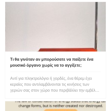
προχωρά ο χρόνος. Η θέση θα αλλάξει καθώς
προχωρά το τετράγωνο του χρόνου. Υπάρχουν
τρεις βασικοί τύποι που θα βοηθήσο
Τι θα γινόταν αν μπορούσατε να παίξετε ένα
μουσικό όργανο χωρίς να το αγγίξετε;
Αντί για πληκτρολόγιο ή χορδές, ένα θέρεμ έχει
κεραίες που αντιλαμβάνονται τις κινήσεις των
χεριών σας στον χώρο που περιβάλλει την εμβέλειά
του. Βλασφημία! Αυτό είναι!» υποστήριξε τους
ανθρώπους της εποχής που τα ηλεκτρονικά
μουσικά όργανα εισήχθησαν στον κόσμο. «Λοιπόν,