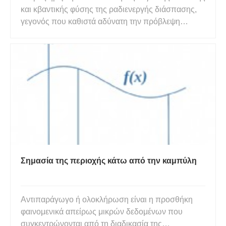
και κβαντικής φύσης της ραδιενεργής διάσπασης,
γεγονός που καθιστά αδύνατη την πρόβλεψη
ακριβώς πότε θα αποσυντεθεί ένα μεμονωμένο
άτομο ραδιενεργού υλικού. Αντίθετα, η μέτρηση του
χρόνου ημιζωής σχετίζεται με στατιστικά στοιχεία,
αντιπροσωπεύοντας τ
Σημασία της περιοχής κάτω από την καμπύλη
Αντιπαράγωγο ή ολοκλήρωση είναι η προσθήκη
φαινομενικά απείρως μικρών δεδομένων που
συγκεντρώνονται από τη διαδικασία της