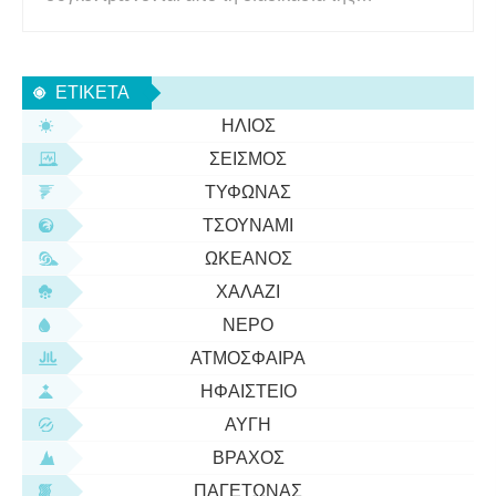
ενοποίησης. Η αναζήτηση μέχρι την ελληνική
ένταξη ήταν μέρος του προγράμματος σπουδών
των μαθηματικών εδώ και πολύ καιρό. Ωστόσο,
ΕΤΙΚΈΤΑ
κατά την εποχή του Νεύτωνα έγινε αντιληπτό ότι τ
ΉΛΙΟΣ
ΣΕΙΣΜΌΣ
ΤΥΦΏΝΑΣ
ΤΣΟΥΝΆΜΙ
ΩΚΕΑΝΌΣ
ΧΑΛΆΖΙ
ΝΕΡΌ
ΑΤΜΌΣΦΑΙΡΑ
ΗΦΑΊΣΤΕΙΟ
ΑΥΓΉ
ΒΡΆΧΟΣ
ΠΑΓΕΤΏΝΑΣ