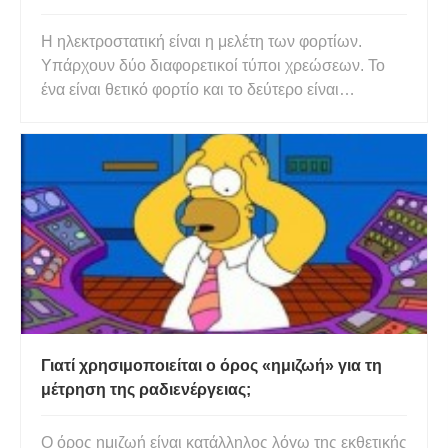
Η ηλεκτροστατική είναι η μελέτη των φορτίων.
Υπάρχουν δύο διαφορετικοί τύποι χρεώσεων. Το
ένα είναι θετικό φορτίο και το δεύτερο είναι
αρνητικό. Στην ηλεκτροστατική, γνωρίζουμε για τα
ηλεκτρικά φορτία, τα ηλεκτρικά πεδία, τις
ηλεκτροστατικές δυνάμεις κ.λπ. Η ηλεκτροστατική
είναι το μέρος της φυσική
Γιατί χρησιμοποιείται ο όρος «ημιζωή» για τη
μέτρηση της ραδιενέργειας;
Ο όρος ημιζωή είναι κατάλληλος λόγω της εκθετικής