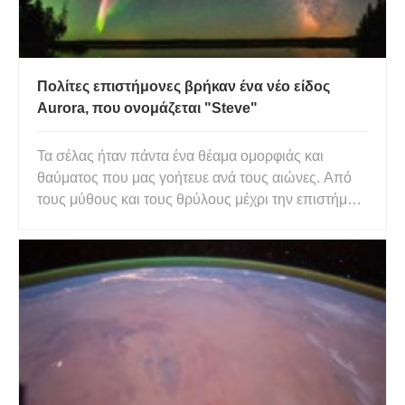
Πολίτες επιστήμονες βρήκαν ένα νέο είδος
Aurora, που ονομάζεται "Steve"
Τα σέλας ήταν πάντα ένα θέαμα ομορφιάς και
θαύματος που μας γοήτευε ανά τους αιώνες. Από
τους μύθους και τους θρύλους μέχρι την επιστήμη,
έχουμε αναλογιστεί την ύπαρξή τους και
προσπαθούμε να κατανοήσουμε το νόημά τους.
Από το πνεύμα των νεκρών μέχρι τους θεούς που
κινούνταν στον ουρανό, πολλοί άνθ