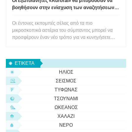
Οι εξωπλανήτες «Auroral» θα μπορούσαν να
βοηθήσουν στην ενίσχυση των αναζητήσεων
για εξωγήινη ζωή
Οι έντονες εκπομπές σέλας από τα πιο
μικροσκοπικά αστέρια του σύμπαντος μπορεί να
προσφέρουν έναν νέο τρόπο για να κυνηγήσετε
βραχώδεις πλανήτες που διαφορετικά θα
μπορούσαν να περάσουν αόρατοι. Καθώς ένας
κόσμος κινείται μέσα από το μαγνητικό πεδίο του
ΕΤΙΚΈΤΑ
αστέρα του, μπορεί να παράγει εκρήξεις ραδιοκυ
ΉΛΙΟΣ
ΣΕΙΣΜΌΣ
ΤΥΦΏΝΑΣ
ΤΣΟΥΝΆΜΙ
ΩΚΕΑΝΌΣ
ΧΑΛΆΖΙ
ΝΕΡΌ