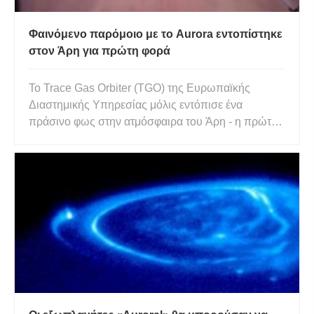
Φαινόμενο παρόμοιο με το Aurora εντοπίστηκε
στον Άρη για πρώτη φορά
Το Trace Gas Orbiter (TGO) της Ευρωπαϊκής
Διαστημικής Υπηρεσίας μόλις εντόπισε ένα
πράσινο φως στην ατμόσφαιρα του Άρη - η πρώτη
φορά που παρατηρείται τέτοιο φαινόμενο σε έναν
κόσμο πέρα ​​από τη Γη. Αυτό είναι διαφορετικό από
τον τύπο του σέλας που γνωρίζουμε ως το Βόρειο
Σέλας. Οι παρατηρητές ου