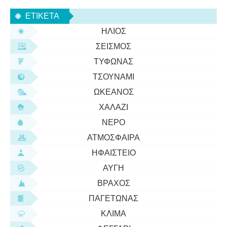
διεισδύουν βαθύτερα, απελευθερώνοντας
ΕΤΙΚΈΤΑ
υπεριώδες φως καθώς επιβραδύνου
ΉΛΙΟΣ
ΣΕΙΣΜΌΣ
ΤΥΦΏΝΑΣ
ΤΣΟΥΝΆΜΙ
ΩΚΕΑΝΌΣ
ΧΑΛΆΖΙ
ΝΕΡΌ
ΑΤΜΌΣΦΑΙΡΑ
ΗΦΑΊΣΤΕΙΟ
ΑΥΓΉ
ΒΡΆΧΟΣ
ΠΑΓΕΤΏΝΑΣ
ΚΛΊΜΑ