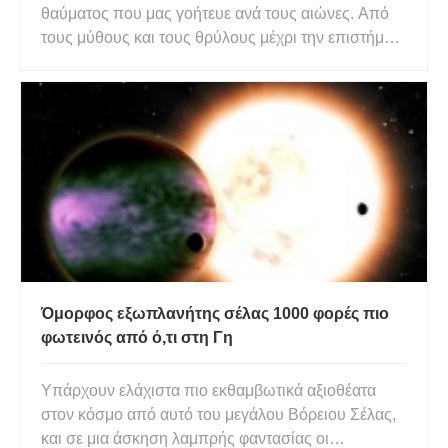
θαύματος που μας γοήτευε ανά τους αιώνες. Από
τους μύθους και τους θρύλους μέχρι την επιστήμη,
έχουμε αναλογιστεί την ύπαρξή τους και
προσπαθούμε να κατανοήσουμε το νόημά τους.
Από το πνεύμα των νεκρών μέχρι τους θεούς που
κινούνταν στον ουρανό, πολλοί άνθ
Όμορφος εξωπλανήτης σέλας 1000 φορές πιο
φωτεινός από ό,τι στη Γη
Υπάρχουν ελάχιστα πιο εκθαμβωτικά αξιοθέατα
στον κόσμο από αυτό του μεγάλου Βόρειου Σέλας,
και σε μια άσκηση λαμπρής φαντασίας οι