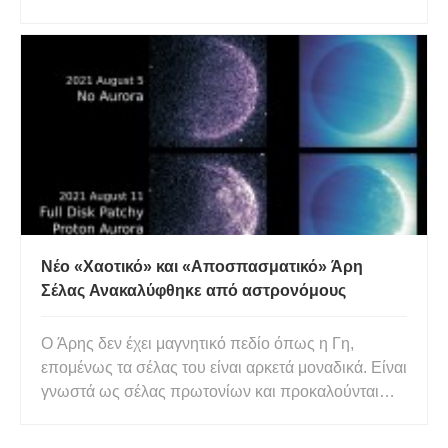
επιστήμονες απεικόνισαν πώς θα έμοιαζε ένα
σέλας σε τεράστιους καυτούς πλανήτες. Οι
επιστήμονες έτρεξαν μοντέλα υπολογιστών των
αποκαλούμενων «καυτών Δία» τοποθετημένων
Νέο «Χαοτικό» και «Αποσπασματικό» Άρη
Σέλας Ανακαλύφθηκε από αστρονόμους
Ο Άρης δεν έχει μαγνητικό πεδίο όπως η Γη,
επομένως τα σέλας του είναι αρκετά μοναδικά. Είναι
γνωστά ως σέλας πρωτονίων και προκαλούνται
από τα πρωτόνια στον ηλιακό άνεμο που κλέβουν
ηλεκτρόνια στην περιοχή του σοκ του πλανήτη και