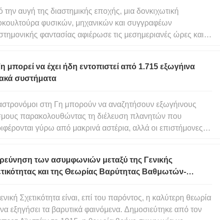
 την αυγή της διαστημικής εποχής, μια δονκιχωτική
κουλτούρα φυσικών, μηχανικών και συγγραφέων
στημονικής φαντασίας αφιέρωσε τις μεσημεριανές ώρες και
Σαββατοκύριακα στην κατάρτιση σχεδίων για διαστημόπλοια,
ύμενη από την επιταγή για τους ανθρώπους να συρθούν
η μπορεί να έχει ήδη εντοπιστεί από 1.715 εξωγήινα
 από το γήινο λίκνο μας
ιακά συστήματα
αστρονόμοι στη Γη μπορούν να αναζητήσουν εξωγήινους
μους παρακολουθώντας τη διέλευση πλανητών που
ιφέρονται γύρω από μακρινά αστέρια, αλλά οι επιστήμονες
υν τώρα εντοπίσει 2.034 κοντινά αστρικά συστήματα που θα
ρούσαν να κοιτάξουν αμέσως πίσω μας. Από αυτούς, 1.715
ερεύνηση των ασυμφωνιών μεταξύ της Γενικής
μπορούσαν να έχο
ετικότητας και της Θεωρίας Βαρύτητας Βαθμωτών-
νυστών-Διανυσμάτων
ενική Σχετικότητα είναι, επί του παρόντος, η καλύτερη θεωρία
 να εξηγήσει τα βαρυτικά φαινόμενα. Δημοσιεύτηκε από τον