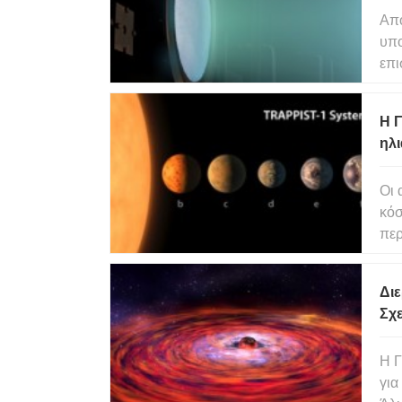
Από
υπο
επι
τα 
ωθο
Η Γ
έξω
ηλ
Οι 
κόσ
περ
έχο
μπο
Δι
θα 
Σχ
Τε
Η Γ
για