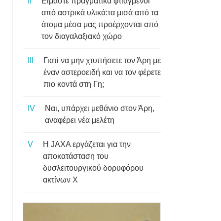
Είμαστε πραγματικά φτιαγμένοι
από αστρικά υλικά:τα μισά από τα
άτομα μέσα μας προέρχονται από
τον διαγαλαξιακό χώρο
Γιατί να μην χτυπήσετε τον Άρη με
έναν αστεροειδή και να τον φέρετε
πιο κοντά στη Γη;
Ναι, υπάρχει μεθάνιο στον Άρη,
α
αναφέρει νέα μελέτη
Η JAXA εργάζεται για την
αποκατάσταση του
δυσλειτουργικού δορυφόρου
ακτίνων Χ