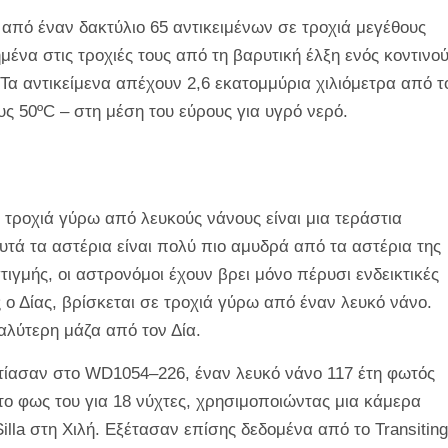
ι από έναν δακτύλιο 65 αντικειμένων σε τροχιά μεγέθους
ένα στις τροχιές τους από τη βαρυτική έλξη ενός κοντινο
Τα αντικείμενα απέχουν 2,6 εκατομμύρια χιλιόμετρα από τ
υς 50ºC – στη μέση του εύρους για υγρό νερό.
τροχιά γύρω από λευκούς νάνους είναι μια τεράστια
υτά τα αστέρια είναι πολύ πιο αμυδρά από τα αστέρια της
τιγμής, οι αστρονόμοι έχουν βρει μόνο πέρυσι ενδεικτικές
ς ο Δίας, βρίσκεται σε τροχιά γύρω από έναν λευκό νάνο.
γαλύτερη μάζα από τον Δία.
εστίασαν στο WD1054–226, έναν λευκό νάνο 117 έτη φωτός
ο φως του για 18 νύχτες, χρησιμοποιώντας μια κάμερα
lla στη Χιλή. Εξέτασαν επίσης δεδομένα από το Transiting