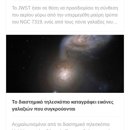
Το JWST ήταν σε θέση να προσδιορίσει τη σύνθεση
του αερίου γύρω από την υπερμεγέθη μαύρη τρύπα
του NGC 7319, ενός από τους πέντε γαλαξίες του
Κουιντέτου του Στέφαν. Αυτός ήταν ένας από τους
πρώτους επιστημονικούς στόχους του
τηλεσκοπίου, το οποίο παρατήρησε το αέριο σε
αυτόν τον ενεργό πυρήνα γαλαξί
Το διαστημικό τηλεσκόπιο καταγράφει εικόνες
γαλαξιών που συγκρούονται
Αιχμαλωτισμένοι από το διαστημικό τηλεσκόπιο