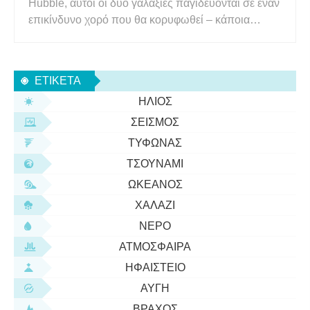
Hubble, αυτοί οι δύο γαλαξίες παγιδεύονται σε έναν
επικίνδυνο χορό που θα κορυφωθεί – κάποια
στιγμή στο πολύ, πολύ μακρινό μέλλον – στη
συγχώνευσή τους. Είναι πιθανό να χορεύουν τα
τελευταία δισεκατομμύρια χρόνια και μπορεί να
ΕΤΙΚΈΤΑ
χρειαστούν άλλα δισεκατομμύ
ΉΛΙΟΣ
ΣΕΙΣΜΌΣ
ΤΥΦΏΝΑΣ
ΤΣΟΥΝΆΜΙ
ΩΚΕΑΝΌΣ
ΧΑΛΆΖΙ
ΝΕΡΌ
ΑΤΜΌΣΦΑΙΡΑ
ΗΦΑΊΣΤΕΙΟ
ΑΥΓΉ
ΒΡΆΧΟΣ