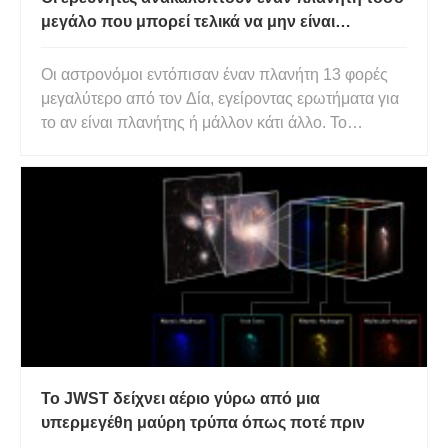
μεγάλο που μπορεί τελικά να μην είναι
πλανήτης
Οι αστρονόμοι εντόπισαν έναν πλανήτη 13 φορές
μεγαλύτερο από τον Δία, εγείροντας ερωτήματα για
το αν είναι πλανήτης ή μάλλον κάτι άλλο. Το
τηλεσκόπιο Spitzer της NASA είναι ένα υπέρυθρο
διαστημικό τηλεσκόπιο που εκτοξεύτηκε το 2003.
Αρχικά προοριζόταν να επιβιώσει μόνο για 2,5
χρόνια, το τηλεσκόπι
Το JWST δείχνει αέριο γύρω από μια
υπερμεγέθη μαύρη τρύπα όπως ποτέ πριν