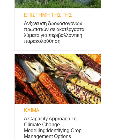
α
ΕΠΙΣΤΉΜΗ ΤΗΣ ΓΗΣ
Ανίχνευση ζωονοσογόνων
πρωτιστών σε ακατέργαστα
λύματα για περιβαλλοντική
παρακολούθηση
ΚΛΊΜΑ
A Capacity Approach To
Climate Change
Modelling:Identifying Crop
Management Options