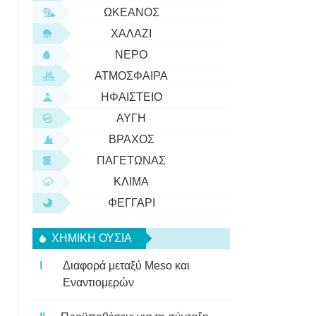
ΩΚΕΑΝΌΣ
ΧΑΛΆΖΙ
ΝΕΡΌ
ΑΤΜΌΣΦΑΙΡΑ
ΗΦΑΊΣΤΕΙΟ
ΑΥΓΉ
ΒΡΆΧΟΣ
ΠΑΓΕΤΏΝΑΣ
ΚΛΊΜΑ
ΦΕΓΓΆΡΙ
ΧΗΜΙΚΉ ΟΥΣΊΑ
Διαφορά μεταξύ Meso και
Εναντιομερών