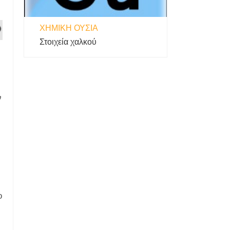
ΧΗΜΙΚΉ ΟΥΣΊΑ
Στοιχεία χαλκού
ν
ο