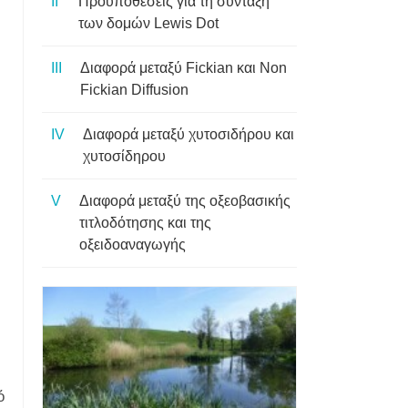
Προϋποθέσεις για τη σύνταξη
των δομών Lewis Dot
Διαφορά μεταξύ Fickian και Non
Fickian Diffusion
Διαφορά μεταξύ χυτοσιδήρου και
χυτοσίδηρου
Διαφορά μεταξύ της οξεοβασικής
τιτλοδότησης και της
οξειδοαναγωγής
ό