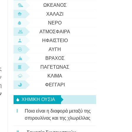
ΩΚΕΑΝΌΣ
ΧΑΛΆΖΙ
ΝΕΡΌ
ΑΤΜΌΣΦΑΙΡΑ
ΗΦΑΊΣΤΕΙΟ
ΑΥΓΉ
ΒΡΆΧΟΣ
ΠΑΓΕΤΏΝΑΣ
ς
ΚΛΊΜΑ
ν
ΦΕΓΓΆΡΙ
η
ν
ΧΗΜΙΚΉ ΟΥΣΊΑ
Ποια είναι η διαφορά μεταξύ της
σπιρουλίνας και της χλωρέλλας