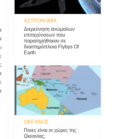
ΑΣΤΡΟΝΟΜΊΑ
Διερεύνηση ανώμαλων
α
επιταχύνσεων που
α
παρατηρήθηκαν σε
διαστημόπλοια Flybys Of
υ
Earth
ε
ς
α
ε
α
ΩΚΕΑΝΌΣ
Ποιες είναι οι χώρες της
Ωκεανίας;