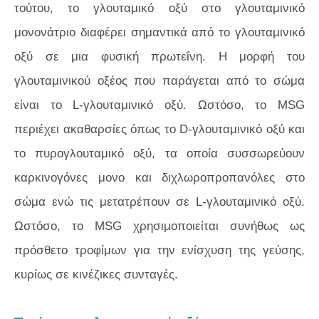
τούτου, το γλουταμικό οξύ στο γλουταμινικό
μονονάτριο διαφέρει σημαντικά από το γλουταμινικό
οξύ σε μια φυσική πρωτεΐνη. Η μορφή του
γλουταμινικού οξέος που παράγεται από το σώμα
είναι το L-γλουταμινικό οξύ. Ωστόσο, το MSG
περιέχει ακαθαρσίες όπως το D-γλουταμινικό οξύ και
το πυρογλουταμικό οξύ, τα οποία συσσωρεύουν
καρκινογόνες μονο και διχλωροπροπανόλες στο
σώμα ενώ τις μετατρέπουν σε L-γλουταμινικό οξύ.
Ωστόσο, το MSG χρησιμοποιείται συνήθως ως
πρόσθετο τροφίμων για την ενίσχυση της γεύσης,
κυρίως σε κινέζικες συνταγές.