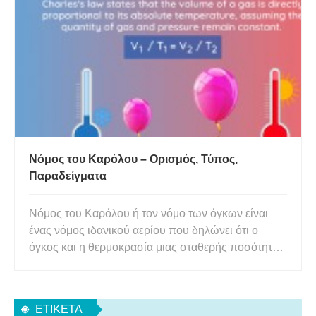
άτομο έχει καθαρό ηλεκτρικό φορτίο εάν ο
συνολικός αριθμός των ηλε
Νόμος του Καρόλου – Ορισμός, Τύπος,
Παραδείγματα
Νόμος του Καρόλου ή τον νόμο των όγκων είναι
ένας νόμος ιδανικού αερίου που δηλώνει ότι ο
όγκος και η θερμοκρασία μιας σταθερής ποσότητας
αερίου είναι ανάλογα σε σταθερή πίεση. Ο
διπλασιασμός της θερμοκρασίας ενός αερίου
διπλασιάζει τον όγκο του. Η μείωση της
ΕΤΙΚΈΤΑ
θερμοκρασίας ενός αερίου στο μισό μειώνε