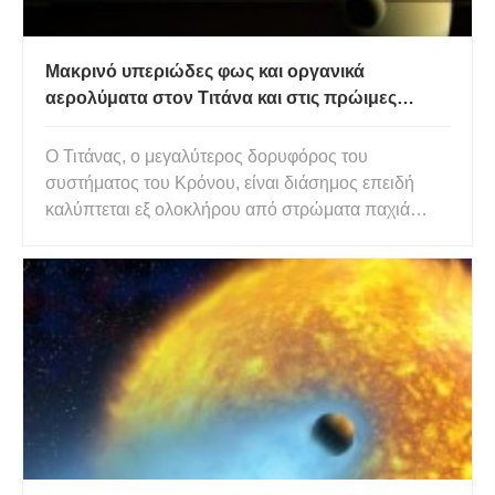
Μακρινό υπεριώδες φως και οργανικά
αερολύματα στον Τιτάνα και στις πρώιμες
γήινες ατμόσφαιρες
Ο Τιτάνας, ο μεγαλύτερος δορυφόρος του
συστήματος του Κρόνου, είναι διάσημος επειδή
καλύπτεται εξ ολοκλήρου από στρώματα παχιά
πορτοκαλί ομίχλης, τα οποία αποτελούνται από
οργανικά αερολύματα. Αυτά τα οργανικά σωματίδια
παράγονται μέσω διαφόρων ειδών αντιδράσεων
στην πλούσια σε μεθάνιο αναγωγική ατμ