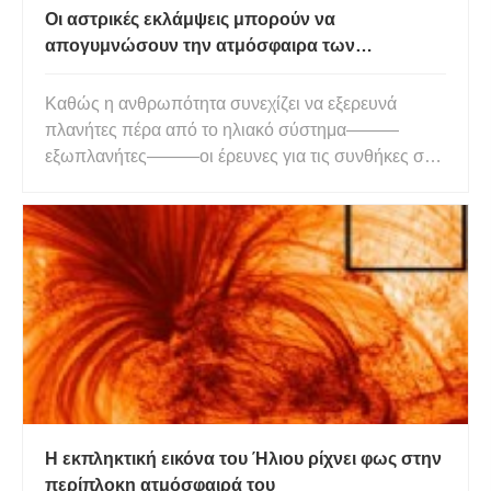
Οι αστρικές εκλάμψεις μπορούν να
απογυμνώσουν την ατμόσφαιρα των
πλανητών, να τους καταστήσουν λιγότερο
κατοικήσιμους
Καθώς η ανθρωπότητα συνεχίζει να εξερευνά
πλανήτες πέρα ​​από το ηλιακό σύστημα———
εξωπλανήτες———οι έρευνες για τις συνθήκες σε
αυτούς τους κόσμους γίνονται όλο και πιο
περίπλοκες. Αυτό περιλαμβάνει το ερώτημα εάν
αυτοί οι εξωπλανήτες μπορούν να υποστηρίξουν
ζωή. Νέα έρευνα έχει εντοπίσει ποια αστέ
Η εκπληκτική εικόνα του Ήλιου ρίχνει φως στην
περίπλοκη ατμόσφαιρά του