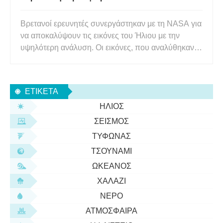
Βρετανοί ερευνητές συνεργάστηκαν με τη NASA για
να αποκαλύψουν τις εικόνες του Ήλιου με την
υψηλότερη ανάλυση. Οι εικόνες, που αναλύθηκαν
από ερευνητές στο Πανεπιστήμιο του Central
Lancashire (UCLan) και συνεργάτες από το
Marshall Space Flight Centre της NASA, παρέχουν
ΕΤΙΚΈΤΑ
στους αστρονόμους μια καλύτερ
ΉΛΙΟΣ
ΣΕΙΣΜΌΣ
ΤΥΦΏΝΑΣ
ΤΣΟΥΝΆΜΙ
ΩΚΕΑΝΌΣ
ΧΑΛΆΖΙ
ΝΕΡΌ
ΑΤΜΌΣΦΑΙΡΑ