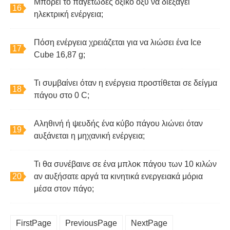
Μπορεί το παγετώδες οξικό οξύ να διεξάγει
ηλεκτρική ενέργεια;
Πόση ενέργεια χρειάζεται για να λιώσει ένα Ice
Cube 16,87 g;
Τι συμβαίνει όταν η ενέργεια προστίθεται σε δείγμα
πάγου στο 0 C;
Αληθινή ή ψευδής ένα κύβο πάγου λιώνει όταν
αυξάνεται η μηχανική ενέργεια;
Τι θα συνέβαινε σε ένα μπλοκ πάγου των 10 κιλών
αν αυξήσατε αργά τα κινητικά ενεργειακά μόρια
μέσα στον πάγο;
FirstPage
PreviousPage
NextPage