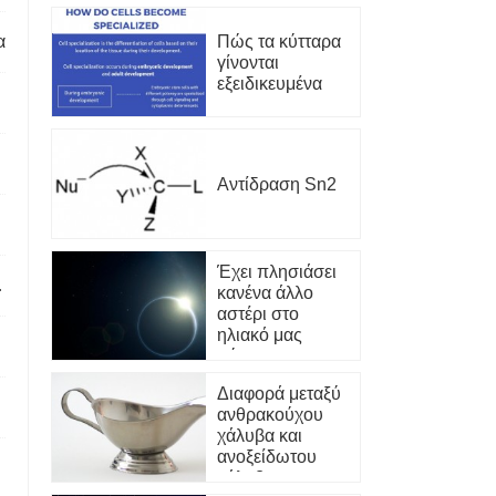
Πώς τα κύτταρα
α
γίνονται
εξειδικευμένα
Αντίδραση Sn2
Έχει πλησιάσει
ς κλιματικής αλλαγής
κανένα άλλο
αστέρι στο
ηλιακό μας
σύστημα;
Διαφορά μεταξύ
ανθρακούχου
χάλυβα και
ανοξείδωτου
χάλυβα