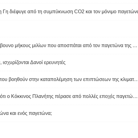
 η Γη διέφυγε από τη συμπύκνωση CO2 και τον μόνιμο παγετών
Ο δορυφόρος της NASA εντοπίζει παγόβουνο μήκους μιλίων που αποσπάται από τον παγετώνα της Ανταρκτικής
 ισχυρίζονται Δανοί ερευνητές
Στούπες πάγου:Οι τεχνητοί παγετώνες που βοηθούν στην καταπολέμηση των επιπτώσεων τη
Οι παγετώνες στον Άρη αποκαλύπτουν ότι ο Κόκκινος Πλανήτης πέρασε από πολλές εποχές παγετώνων
τώνα και ενός παγετώνα;