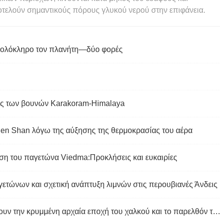
τελούν σημαντικούς πόρους γλυκού νερού στην επιφάνεια.
ι ολόκληρο τον πλανήτη—δύο φορές
ς των βουνών Karakoram-Himalaya
en Shan λόγω της αύξησης της θερμοκρασίας του αέρα
η του παγετώνα Viedma:Προκλήσεις και ευκαιρίες
γετώνων και σχετική ανάπτυξη λιμνών στις περουβιανές Άνδεις
Οι παγετώνες που λιώνουν αποκαλύπτουν την κρυμμένη αρχαία εποχή του χαλκού και το παρελθόν των Βίκινγκ της Ν