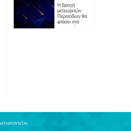
Η βροχή
μετεωριτών
Περσείδων θα
φτάσει στο
αποκορύφωμά
της 12-13
Αυγούστου:Δείτε
πώς να τη δείτε
ΔΙΑΤΗΡΟΥΝΤΑΙ