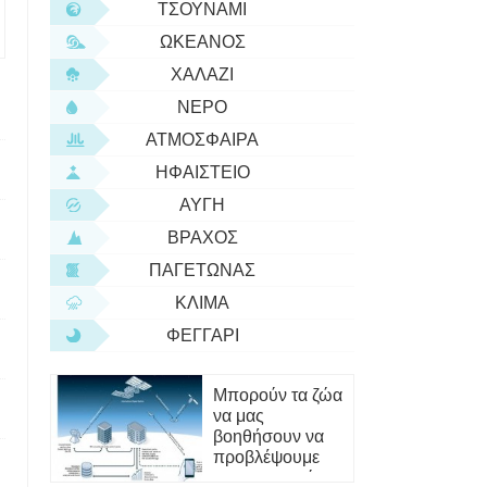
ΤΣΟΥΝΆΜΙ
ΩΚΕΑΝΌΣ
ΧΑΛΆΖΙ
ΝΕΡΌ
ΑΤΜΌΣΦΑΙΡΑ
ΗΦΑΊΣΤΕΙΟ
ΑΥΓΉ
ΒΡΆΧΟΣ
ΠΑΓΕΤΏΝΑΣ
ΚΛΊΜΑ
ΦΕΓΓΆΡΙ
Μπορούν τα ζώα
να μας
βοηθήσουν να
προβλέψουμε
ορβηγίας
τους σεισμούς;