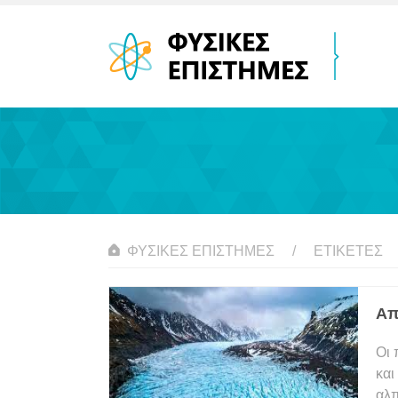
ΦΥΣΙΚΈΣ ΕΠΙΣΤΉΜΕΣ
ΕΤΙΚΈΤΕΣ
Απ
Οι 
και
αλπ