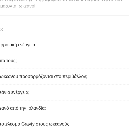
μάζονται ωκεανοί.
-;
ιρροιακή ενέργεια;
τα τους;
 ωκεανού προσαρμόζονται στο περιβάλλον;
εάνια ενέργεια;
εανό από την Ιρλανδία;
αποτέλεσμα Graviy στους ωκεανούς;