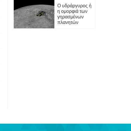
Ο υδράργυρος ή
η ομορφιά των
γηρασμένων
πλανητών