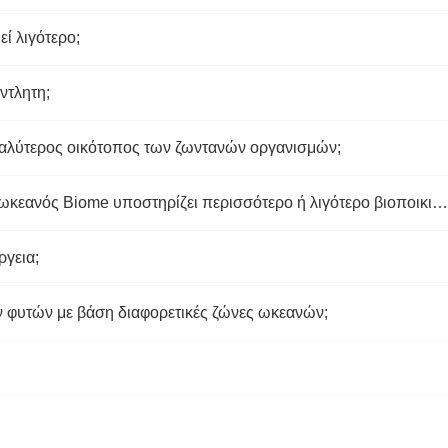
ί λιγότερο;
άντλητη;
εγαλύτερος οικότοπος των ζωντανών οργανισμών;
Σε σύγκριση με άλλες βιομήσεις γιατί ο ωκεανός Biome υποστηρίζει περισσότερο ή λιγότερο βιοποικιλότητα;
ργεια;
ων φυτών με βάση διαφορετικές ζώνες ωκεανών;