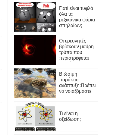
Γιατί είναι τυφλά
όλα τα
μεξικάνικα ψάρια
σπηλαίων;
Οι ερευνητές
βρίσκουν μαύρη
τρύπα που
περιστρέφεται
σχεδόν τόσο
γρήγορα όσο
Βιώσιμη
(νομίζουμε)
παράκτια
μπορούν να
ανάπτυξη:Πρέπει
περιστραφούν
να νοιαζόμαστε
για τα
επιφανειακά
υλικά;
Τι είναι η
οξείδωση;