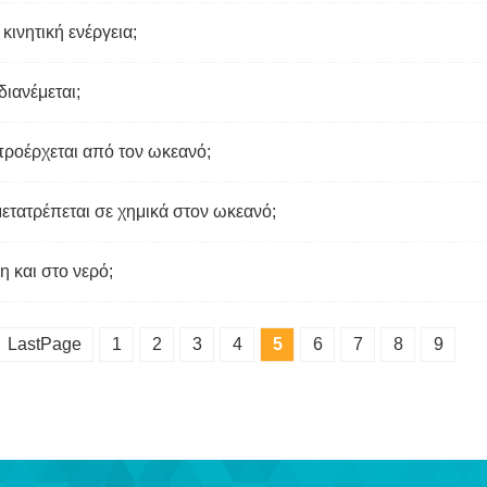
κινητική ενέργεια;
διανέμεται;
ροέρχεται από τον ωκεανό;
ετατρέπεται σε χημικά στον ωκεανό;
η και στο νερό;
LastPage
1
2
3
4
5
6
7
8
9