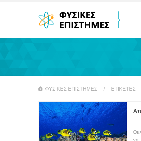
ΦΥΣΙΚΈΣ ΕΠΙΣΤΉΜΕΣ
ΕΤΙΚΈΤΕΣ
Απ
Ωκε
γη.