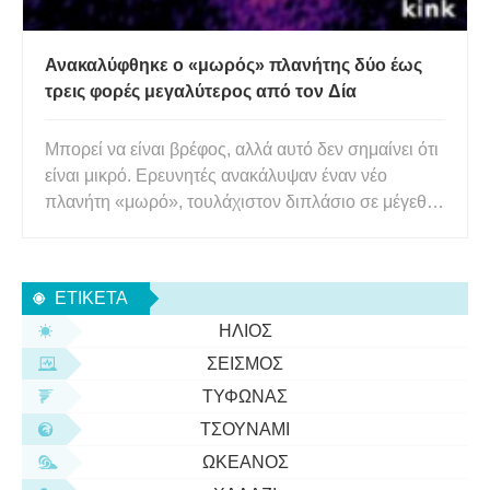
Ανακαλύφθηκε ο «μωρός» πλανήτης δύο έως
τρεις φορές μεγαλύτερος από τον Δία
Μπορεί να είναι βρέφος, αλλά αυτό δεν σημαίνει ότι
είναι μικρό. Ερευνητές ανακάλυψαν έναν νέο
πλανήτη «μωρό», τουλάχιστον διπλάσιο σε μέγεθος
από τον Δία, που χαράσσει ένα μονοπάτι μέσα από
ένα αστρικό φυτώριο. Αστροφυσικοί από το
Πανεπιστήμιο Monash χρησιμοποίησαν το
ΕΤΙΚΈΤΑ
τηλεσκόπιο ALMA στη Χιλή για
ΉΛΙΟΣ
ΣΕΙΣΜΌΣ
ΤΥΦΏΝΑΣ
ΤΣΟΥΝΆΜΙ
ΩΚΕΑΝΌΣ