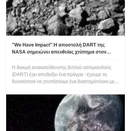
"We Have Impact":Η αποστολή DART της
NASA σημειώνει απευθείας χτύπημα στον
αστεροειδή Dimorphos
Η δοκιμή ανακατεύθυνσης διπλού αστεροειδούς
(DART) έχει αποδείξει ένα πράγμα - έχουμε τη
δυνατότητα να χτυπήσουμε ένα διαστημόπλοιο με
μεγάλη ταχύτητα σε έναν βράχο μεγέθους Μεγάλης
Πυραμίδας, 11 εκατομμύρια χιλιόμετρα (7
εκατομμύρια μίλια) από τη Γη. Στην πορεία, πήραμε
μερικές εξαιρετικές εικόνες