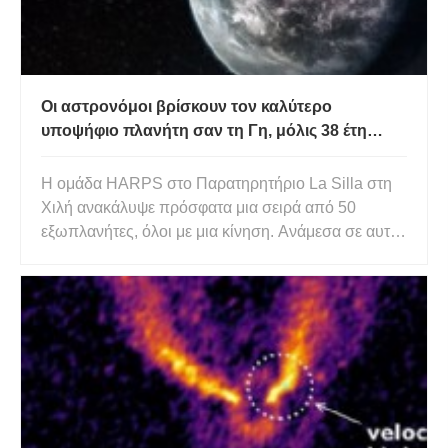
Οι αστρονόμοι βρίσκουν τον καλύτερο
υποψήφιο πλανήτη σαν τη Γη, μόλις 38 έτη
φωτός μακριά
Η ομάδα HARPS στο Παρατηρητήριο La Silla στη
Χιλή ανακάλυψε πρόσφατα μια σειρά από 50
εξωπλανήτες, όλοι με μια κίνηση. Ανάμεσα σε αυτά
τα πολλά υποσχόμενα ευρήματα, βρίσκεται ένας
βραχώδης πλανήτης, με μάζα 3,6 φορές μεγαλύτερη
από τη Γη μας, ο οποίος μπορεί να προσφέρει
συνθήκες για να υποστηρίξει