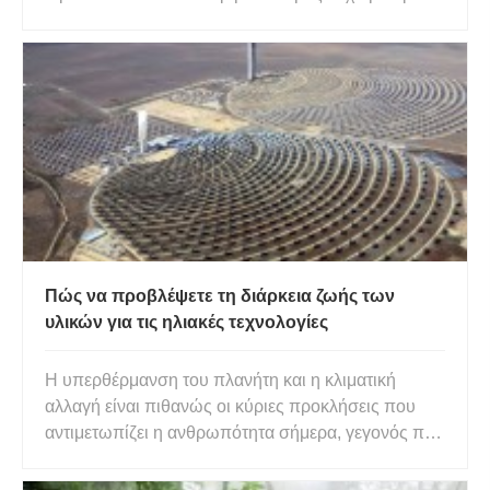
είναι η τρίτη μεγαλύτερη ανθρωπογενής πηγή
αερίου μεθανίου (το οποίο μπορεί να έχει δυναμικό
υπερθέρμανσης του πλανήτη 25 φορές μεγαλύτερο
από αυτό του διοξειδίου
Πώς να προβλέψετε τη διάρκεια ζωής των
υλικών για τις ηλιακές τεχνολογίες
Η υπερθέρμανση του πλανήτη και η κλιματική
αλλαγή είναι πιθανώς οι κύριες προκλήσεις που
αντιμετωπίζει η ανθρωπότητα σήμερα, γεγονός που
καθιστά αναγκαία τη μείωση του ανθρωπογενούς
CO2 εκπομπές στην ατμόσφαιρα. Στο πλαίσιο της