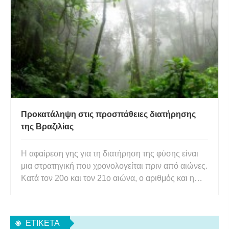
αυξανόμενης ενεργειακής ζήτησης, πρέπει στη
συνέχεια να αναπτυχθούν αναν
Προκατάληψη στις προσπάθειες διατήρησης
της Βραζιλίας
Η αφαίρεση γης για τη διατήρηση της φύσης είναι
μια στρατηγική που χρονολογείται πριν από αιώνες.
Κατά τον 20ο και τον 21ο αιώνα, ο αριθμός και η
έκταση των προστατευόμενων περιοχών (ΠΠ) σε
όλο τον κόσμο έχουν αυξηθεί, αποδεικνύοντάς τες
ως την κύρια στρατηγική για την αποτροπή της
ΕΤΙΚΈΤΑ
παγκόσμιας απώλει