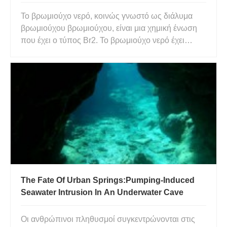
Το βρωμιούχο νερό, κοινώς γνωστό ως διάλυμα
βρωμιούχου βρωμιούχου, είναι μια χημική ένωση
που έχει ο τύπος Br2. Το βρωμιούχο νερό έχει
μοριακή μάζα 159,81 και πυκνότητα 1,307 g/mL. Το
βρωμιούχο νερό είναι απλώς ένα κίτρινο μεικτό
διάλυμα με ισχυρή ικανότητα οξείδωσης λόγω ο
συνδυασμός διατομικού βρ
The Fate Of Urban Springs:Pumping-Induced
Seawater Intrusion In An Underwater Cave
Οι ανθρώπινοι πληθυσμοί συγκεντρώνονται στις