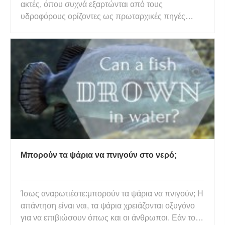
ακτές, όπου συχνά εξαρτώνται από τους
υδροφόρους ορίζοντες ως πρωταρχικές πηγές
νερού για πόσιμο, τη γεωργία και τη βιομηχανία.
Σε παράκτιους υδροφορείς, τα χρησιμοποιήσιμα
γλυκά υπόγεια ύδατα επιπλέουν πάνω από μια
σφήνα πυκνότερου αλμυρού νερού που διει
Μπορούν τα ψάρια να πνιγούν στο νερό;
Ίσως αναρωτιέστε:μπορούν τα ψάρια να πνιγούν; Η
απάντηση είναι ναι, τα ψάρια χρειάζονται οξυγόνο
για να επιβιώσουν όπως και οι άνθρωποι. Εάν το