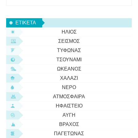
νερό στο οποίο κολυμπάει ένα ψάρι στερείται
οξυγόνου, ένα ψάρι μπορεί να πνιγεί στο νερό. Αυτό
μπορεί να συμβεί συχνά εάν αφήσετε ένα
ΕΤΙΚΈΤΑ
χρυσόψαρο σε ένα μικρό
ΉΛΙΟΣ
ΣΕΙΣΜΌΣ
ΤΥΦΏΝΑΣ
ΤΣΟΥΝΆΜΙ
ΩΚΕΑΝΌΣ
ΧΑΛΆΖΙ
ΝΕΡΌ
ΑΤΜΌΣΦΑΙΡΑ
ΗΦΑΊΣΤΕΙΟ
ΑΥΓΉ
ΒΡΆΧΟΣ
ΠΑΓΕΤΏΝΑΣ