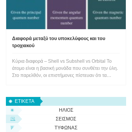
Διαφορά μεταξύ του υποκελύφους και του
τροχιακού
Κύρια διαφορά – Shell vs Subshell vs Orbital Το
άτομο είναι η βασική μονάδα που συνθέτει την ύλη.
Στο παρελθόν, οι επιστήμονες πίστευαν ότι τα
άτομα δεν μπορούσαν να διαιρεθούν περαιτέρω.
Αλλά μεταγενέστερες ανακαλύψεις αποκάλυψαν
πληροφορίες για υποατομικά σωματίδια, οι οποίες
ΕΤΙΚΈΤΑ
έδειχναν ότι τα άτομα
ΉΛΙΟΣ
ΣΕΙΣΜΌΣ
ΤΥΦΏΝΑΣ