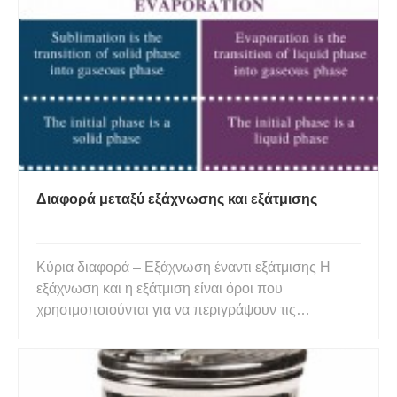
Διαφορά μεταξύ εξάχνωσης και εξάτμισης
Κύρια διαφορά – Εξάχνωση έναντι εξάτμισης Η
εξάχνωση και η εξάτμιση είναι όροι που
χρησιμοποιούνται για να περιγράψουν τις
μεταβάσεις φάσης της ύλης. Η φάση της ύλης είναι
η μορφή της ύλης όπου οι ιδιότητες της ύλης είναι
παντού ομοιόμορφες. Οι τρεις κύριες φάσεις της
ύλης είναι η στερεά φάση, η υγρ